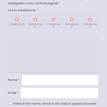
obbligatori sono contrassegnati
*
La tua valutazione
*
1 stella su 5
2 stelle su
3 stelle su
4 stelle su
5 stelle su
5
5
5
5
Nome
*
Email
*
Salva il mio nome, email e sito web in questo browser