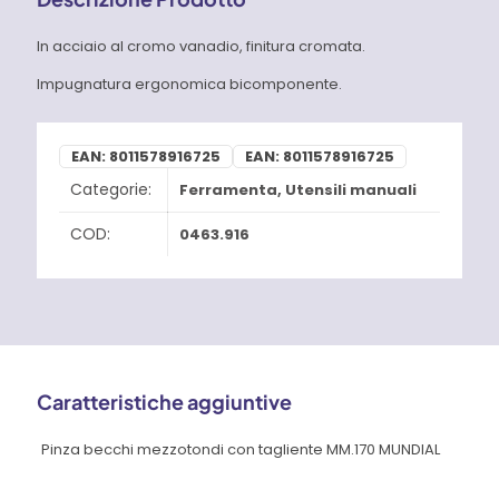
In acciaio al cromo vanadio, finitura cromata.
Impugnatura ergonomica bicomponente.
EAN:
8011578916725
EAN:
8011578916725
Categorie:
Ferramenta
,
Utensili manuali
COD:
0463.916
Caratteristiche aggiuntive
Pinza becchi mezzotondi con tagliente MM.170 MUNDIAL