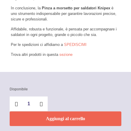
In conclusione, la
Pinza a morsetto per saldatori Knipex
è
uno strumento indispensabile per garantire lavorazioni precise,
sicure e professionali.
Affidabile, robusta e funzionale, è pensata per accompagnare i
saldatori in ogni progetto, grande o piccolo che sia.
Per le spedizioni ci affidiamo a
SPEDISCIMI
Trova altri prodotti in questa
sezione
Disponibile
Pinza
a
morsetto
per
Aggiungi al carrello
saldatori
Knipex