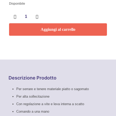
Disponibile
Pinza
a
morsetto
per
Aggiungi al carrello
saldatori
Knipex
quantità
Descrizione Prodotto
Per serrare e tenere materiale piatto o sagomato
Per alta sollecitazione
Con regolazione a vite e leva interna a scatto
Comando a una mano