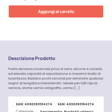
P
05/05-
Aggiungi al carrello
LDX
250
ml
Flex
quantità
Descrizione Prodotto
Pasta abrasiva universale priva di cera, silicone e solventi,
ad elevata capacità di asportazione e massimo livello di
lucentezza. Bastano pochi secondi per eliminare qualsiasi
segno di levigatura indesiderato. Ideale per tutti i tipi di
vernice, anche vernici antigraffio, vernici
[…]
EAN:
4030293194274
EAN:
4030293194274
Categorie:
Ferramenta
,
Prodotti chimici