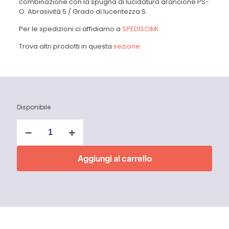
combinazione con la spugna di lucidatura arancione PS-
O. Abrasività 5 / Grado di lucentezza 5.
Per le spedizioni ci affidiamo a
SPEDISCIMI
Trova altri prodotti in questa
sezione
Disponibile
Pasta
abrasiva
P
05/05-
Aggiungi al carrello
LDX
250
ml
Flex
quantità