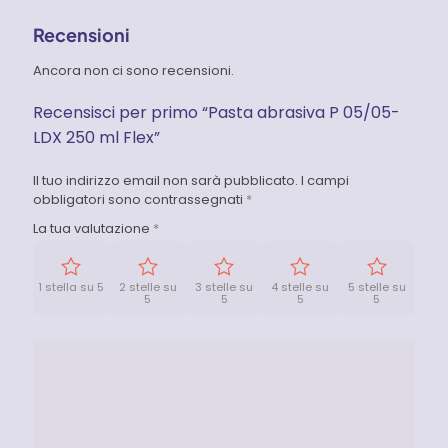
Recensioni
Ancora non ci sono recensioni.
Recensisci per primo “Pasta abrasiva P 05/05-
LDX 250 ml Flex”
Il tuo indirizzo email non sarà pubblicato.
I campi
obbligatori sono contrassegnati
*
La tua valutazione
*
1 stella su 5
2 stelle su
3 stelle su
4 stelle su
5 stelle su
5
5
5
5