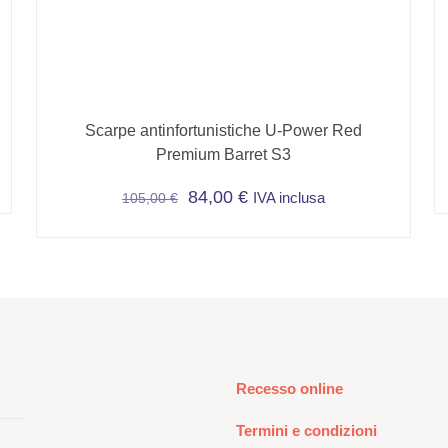
Scarpe antinfortunistiche U-Power Red
Premium Barret S3
84,00
€
IVA inclusa
105,00
€
Questo
prodotto
ha
più
varianti.
Le
opzioni
Recesso online
possono
essere
Termini e condizioni
scelte