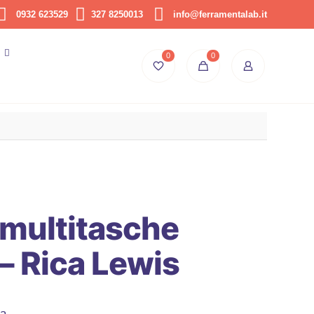
0932 623529
327 8250013
info@ferramentalab.it
0
0
 multitasche
 Rica Lewis
sa