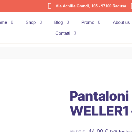
Via Achille Grandi, 165 - 97100 Ragusa
ome
Shop
Blog
Promo
About us
Contatti
Pantaloni
WELLER1 –
44,00
€
IVA Inclu
55,00
€