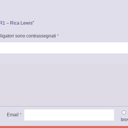
R1 – Rica Lewis”
ligatori sono contrassegnati
*
Email
*
bro