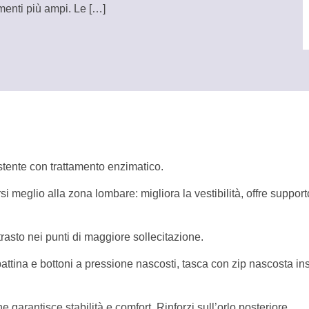
menti più ampi. Le
[…]
e
istente con trattamento enzimatico.
i meglio alla zona lombare: migliora la vestibilità, offre suppor
ntrasto nei punti di maggiore sollecitazione.
pattina e bottoni a pressione nascosti, tasca con zip nascosta in
e garantisce stabilità e comfort. Rinforzi sull’orlo posteriore.