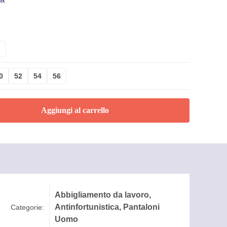
o
0
52
54
56
Aggiungi al carrello
Abbigliamento da lavoro
,
Antinfortunistica
,
Pantaloni
Categorie:
Uomo