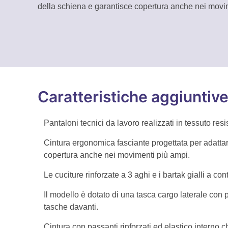
della schiena e garantisce copertura anche nei movi
Caratteristiche aggiuntiv
Pantaloni tecnici da lavoro realizzati in tessuto res
Cintura ergonomica fasciante progettata per adattars
copertura anche nei movimenti più ampi.
Le cuciture rinforzate a 3 aghi e i bartak gialli a co
Il modello è dotato di una tasca cargo laterale con 
tasche davanti.
Cintura con passanti rinforzati ed elastico interno ch