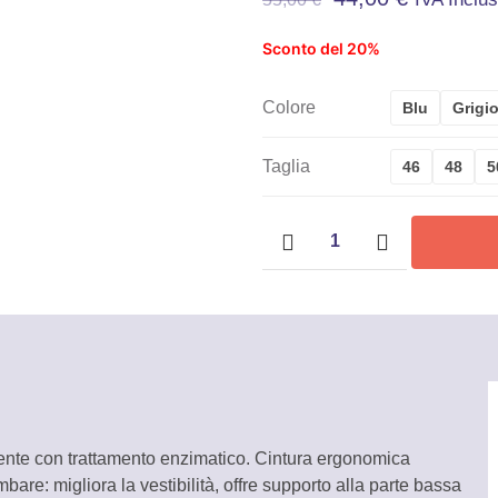
Sconto del 20%
Colore
Blu
Grigi
Taglia
46
48
5
Pantaloni
multitasche
WELLER1
-
Rica
Lewis
quantità
istente con trattamento enzimatico. Cintura ergonomica
bare: migliora la vestibilità, offre supporto alla parte bassa