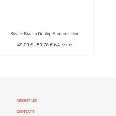
Stivale Bianco Dunlop Europrotection
Fascia
49,00
€
-
59,78
€
IVA inclusa
di
Questo
prezzo:
prodotto
da
ha
49,00 €
più
a
varianti.
59,78 €
Le
opzioni
possono
ABOUT US
essere
scelte
CONTATTI
nella