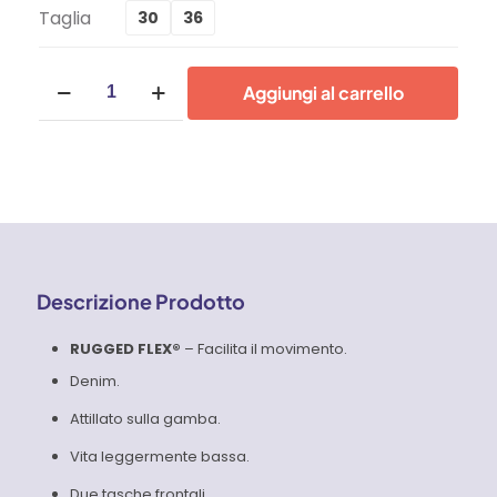
Taglia
30
36
Pantaloni
Aggiungi al carrello
lunghi
Uomo
Carhartt
-
102807
quantità
Descrizione Prodotto
RUGGED FLEX®
– Facilita il movimento.
Denim.
Attillato sulla gamba.
Vita leggermente bassa.
Due tasche frontali.