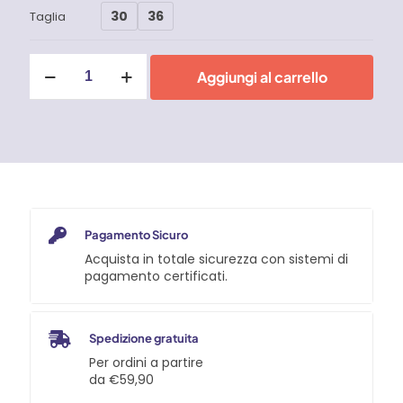
30
36
Taglia
Pantaloni
Aggiungi al carrello
lunghi
Uomo
Carhartt
-
102807
quantità
Pagamento Sicuro
Acquista in totale sicurezza con sistemi di
pagamento certificati.
Spedizione gratuita
Per ordini a partire
da €59,90