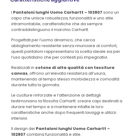
I
Pantaloni lunghi Uomo Carhartt – 102807
sono un
capo che unisce robustezza, funzionalità e uno stile
intramontabile, caratteristiche che da sempre
contraddistinguono il marchio Carhartt.
Progettati per l’uomo dinamico, che cerca
abbigliamento resistente senza rinunciare al comfort,
questi pantaloni rappresentano la scelta ideale sia per
l’uso quotidiano che per contesti più impegnativi.
Realizzati in
cotone di alta qualità con tessitura
canvas
, offrono un’elevata resistenza all’usura,
mantenendo al tempo stesso morbidezza e comodità
durante tutta la giornata.
Le cuciture rinforzate e l’attenzione ai dettagli
testimoniano la filosofia Carhartt: creare capi destinati a
durare nel tempo e a mantenere intatte le loro
caratteristiche anche dopo frequenti lavaggi e utilizzi
intensivi.
Il design dei
Pantaloni lunghi Uomo Carhartt –
102807
combina funzionalità e stile.