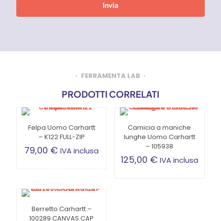
FERRAMENTA LAB
PRODOTTI CORRELATI
Felpa Uomo Carhartt
Camicia a maniche
– K122 FULL-ZIP
lunghe Uomo Carhartt
– 105938
79,00
€
IVA inclusa
125,00
€
IVA inclusa
Questo
prodotto
Questo
ha
prodotto
più
ha
varianti.
più
Berretto Carhartt –
Le
varianti.
100289 CANVAS CAP
opzioni
Le