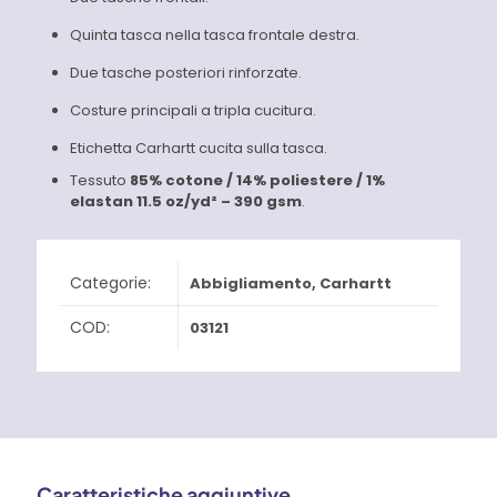
Quinta tasca nella tasca frontale destra.
Due tasche posteriori rinforzate.
Costure principali a tripla cucitura.
Etichetta Carhartt cucita sulla tasca.
Tessuto
85% cotone / 14% poliestere / 1%
elastan
11.5 oz/yd² – 390 gsm
.
Categorie:
Abbigliamento
,
Carhartt
COD:
03121
Caratteristiche aggiuntive