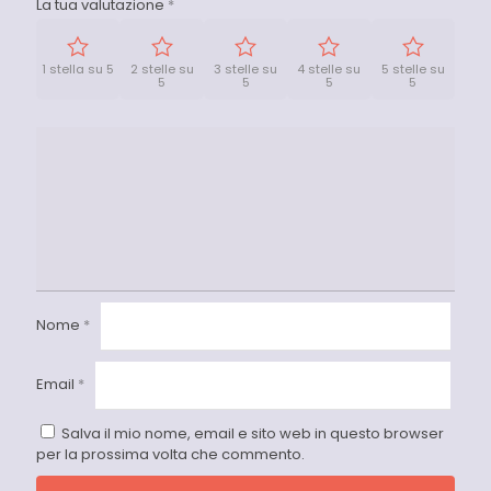
La tua valutazione
*
1 stella su 5
2 stelle su
3 stelle su
4 stelle su
5 stelle su
5
5
5
5
Nome
*
Email
*
Salva il mio nome, email e sito web in questo browser
per la prossima volta che commento.