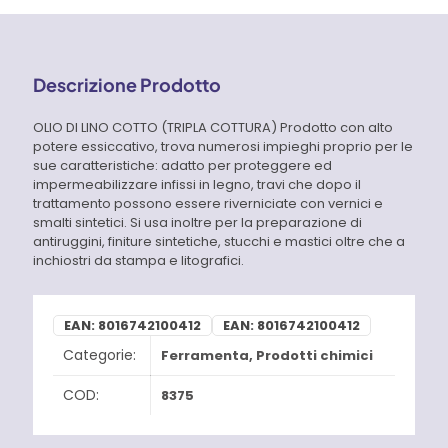
Descrizione Prodotto
OLIO DI LINO COTTO (TRIPLA COTTURA) Prodotto con alto
potere essiccativo, trova numerosi impieghi proprio per le
sue caratteristiche: adatto per proteggere ed
impermeabilizzare infissi in legno, travi che dopo il
trattamento possono essere riverniciate con vernici e
smalti sintetici. Si usa inoltre per la preparazione di
antiruggini, finiture sintetiche, stucchi e mastici oltre che a
inchiostri da stampa e litografici.
EAN:
8016742100412
EAN:
8016742100412
Categorie:
Ferramenta
,
Prodotti chimici
COD:
8375