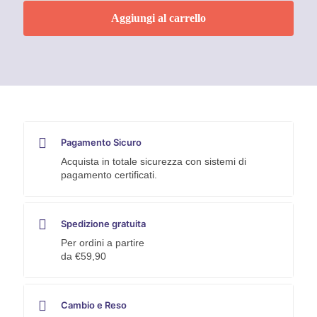
grigi
Aggiungi al carrello
antigraffio
3M
quantità
Pagamento Sicuro
Acquista in totale sicurezza con sistemi di
pagamento certificati.
Spedizione gratuita
Per ordini a partire
da €59,90
Cambio e Reso