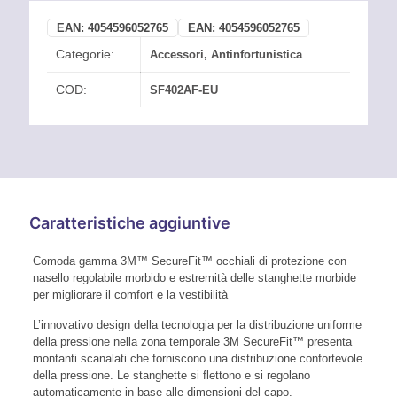
EAN:
4054596052765
EAN:
4054596052765
Categorie:
Accessori
,
Antinfortunistica
COD:
SF402AF-EU
Caratteristiche aggiuntive
Comoda gamma 3M™ SecureFit™ occhiali di protezione con
nasello regolabile morbido e estremità delle stanghette morbide
per migliorare il comfort e la vestibilità
L’innovativo design della tecnologia per la distribuzione uniforme
della pressione nella zona temporale 3M SecureFit™ presenta
montanti scanalati che forniscono una distribuzione confortevole
della pressione. Le stanghette si flettono e si regolano
automaticamente in base alle dimensioni del capo.