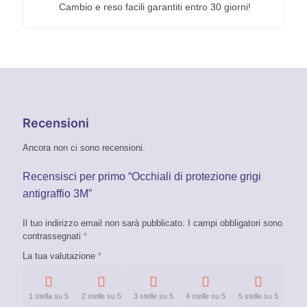
Cambio e reso facili garantiti entro 30 giorni!
Recensioni
Ancora non ci sono recensioni.
Recensisci per primo “Occhiali di protezione grigi
antigraffio 3M”
Il tuo indirizzo email non sarà pubblicato.
I campi obbligatori sono
contrassegnati
*
La tua valutazione
*
1 stella su 5
2 stelle su 5
3 stelle su 5
4 stelle su 5
5 stelle su 5