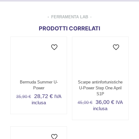
FERRAMENTA LAB
PRODOTTI CORRELATI
Bermuda Summer U-
Scarpe antinfortunistiche
Power
U-Power Step One April
S1P
28,72
€
IVA
35,90
€
36,00
€
IVA
inclusa
45,00
€
inclusa
Questo
prodotto
Questo
ha
prodotto
più
ha
varianti.
più