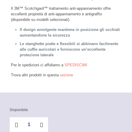
Il 3M™ Scotchgard™ trattamento anti-appannamento offre
eccellenti proprietà di anti-appannamento e antigraffio
(disponibile su modelli selezionati).
Il design avvolgente mantiene in posizione gli occhiali
aumentandone la sicurezza
Le stanghette piatte e flessibili si abbinano facilmente
alle cuffie auricolari e forniscono un’eccellente
protezione laterale
Per le spedizioni ci affidiamo a
SPEDISCIMI
Trova altri prodotti in questa
sezione
Disponibile
Occhiali
di
protezione