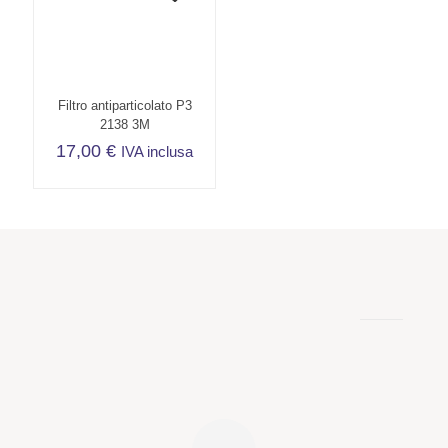
Le
varianti.
opzioni
Le
possono
opzioni
essere
possono
scelte
essere
nella
scelte
Filtro antiparticolato P3
pagina
nella
2138 3M
del
pagina
17,00
€
IVA inclusa
prodotto
del
prodotto