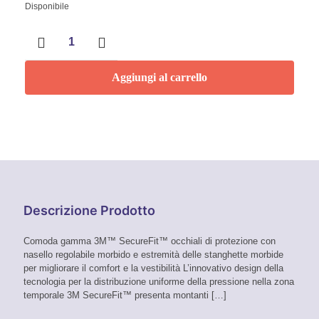
Disponibile
Occhiali
di
protezione
grigi
Aggiungi al carrello
antigraffio
3M
quantità
Descrizione Prodotto
Comoda gamma 3M™ SecureFit™ occhiali di protezione con
nasello regolabile morbido e estremità delle stanghette morbide
per migliorare il comfort e la vestibilità L’innovativo design della
tecnologia per la distribuzione uniforme della pressione nella zona
temporale 3M SecureFit™ presenta montanti
[…]