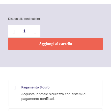
Disponibile (ordinabile)
Nastro
biadesivo
Scotch
per
Aggiungi al carrello
specchi
3M
quantità
Pagamento Sicuro
Acquista in totale sicurezza con sistemi di
pagamento certificati.