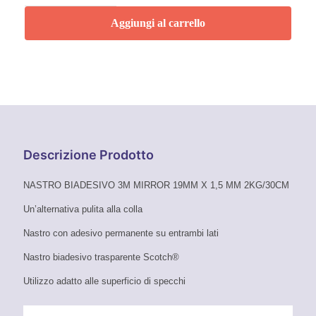
Scotch
per
Aggiungi al carrello
specchi
3M
quantità
Descrizione Prodotto
NASTRO BIADESIVO 3M MIRROR 19MM X 1,5 MM 2KG/30CM
Un’alternativa pulita alla colla
Nastro con adesivo permanente su entrambi lati
Nastro biadesivo trasparente Scotch®
Utilizzo adatto alle superficio di specchi