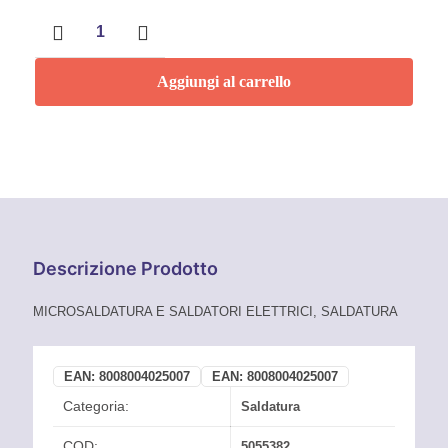
MICROSALDATORE
A
GAS
BUTANO
Aggiungi al carrello
A
FIAMMA
LIBERA
KEMPER
quantità
Descrizione Prodotto
MICROSALDATURA E SALDATORI ELETTRICI, SALDATURA
EAN:
8008004025007
EAN:
8008004025007
Categoria:
Saldatura
COD:
5055382