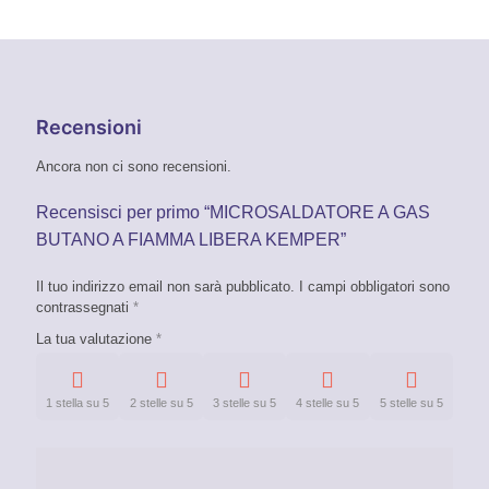
Recensioni
Ancora non ci sono recensioni.
Recensisci per primo “MICROSALDATORE A GAS
BUTANO A FIAMMA LIBERA KEMPER”
Il tuo indirizzo email non sarà pubblicato.
I campi obbligatori sono
contrassegnati
*
La tua valutazione
*
1 stella su 5
2 stelle su 5
3 stelle su 5
4 stelle su 5
5 stelle su 5