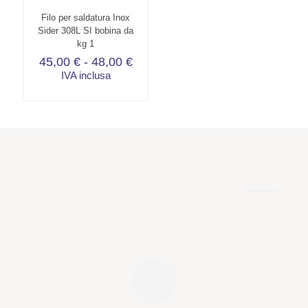
Filo per saldatura Inox
Sider 308L SI bobina da
kg 1
Fascia
45,00
€
-
48,00
€
di
IVA inclusa
prezzo:
Questo
da
prodotto
45,00 €
ha
a
più
48,00 €
varianti.
Le
opzioni
possono
essere
scelte
nella
pagina
del
prodotto