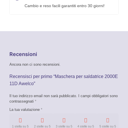
Cambio e reso facili garantiti entro 30 giorni!
Recensioni
Ancora non ci sono recensioni.
Recensisci per primo “Maschera per saldatrice 2000E
11D Awelco”
Il tuo indirizzo email non sarà pubblicato.
I campi obbligatori sono
contrassegnati
*
La tua valutazione
*
1 stella su 5
2 stelle su 5
3 stelle su 5
4 stelle su 5
5 stelle su 5