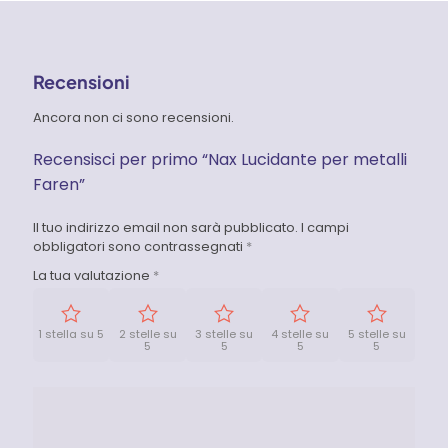
Recensioni
Ancora non ci sono recensioni.
Recensisci per primo “Nax Lucidante per metalli
Faren”
Il tuo indirizzo email non sarà pubblicato.
I campi
obbligatori sono contrassegnati
*
La tua valutazione
*
1 stella su 5
2 stelle su
3 stelle su
4 stelle su
5 stelle su
5
5
5
5