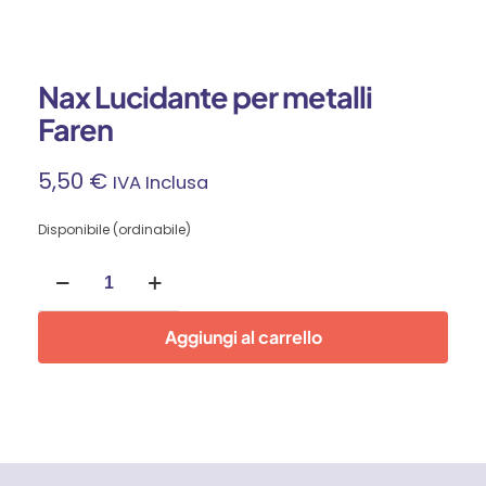
Nax Lucidante per metalli
Faren
5,50
€
IVA Inclusa
Disponibile (ordinabile)
Nax
Lucidante
per
metalli
Aggiungi al carrello
Faren
quantità