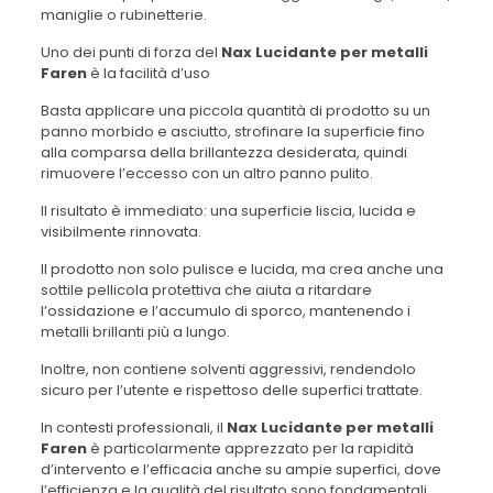
maniglie o rubinetterie.
Uno dei punti di forza del
Nax Lucidante per metalli
Faren
è la facilità d’uso
Basta applicare una piccola quantità di prodotto su un
panno morbido e asciutto, strofinare la superficie fino
alla comparsa della brillantezza desiderata, quindi
rimuovere l’eccesso con un altro panno pulito.
Il risultato è immediato: una superficie liscia, lucida e
visibilmente rinnovata.
Il prodotto non solo pulisce e lucida, ma crea anche una
sottile pellicola protettiva che aiuta a ritardare
l’ossidazione e l’accumulo di sporco, mantenendo i
metalli brillanti più a lungo.
Inoltre, non contiene solventi aggressivi, rendendolo
sicuro per l’utente e rispettoso delle superfici trattate.
In contesti professionali, il
Nax Lucidante per metalli
Faren
è particolarmente apprezzato per la rapidità
d’intervento e l’efficacia anche su ampie superfici, dove
l’efficienza e la qualità del risultato sono fondamentali.