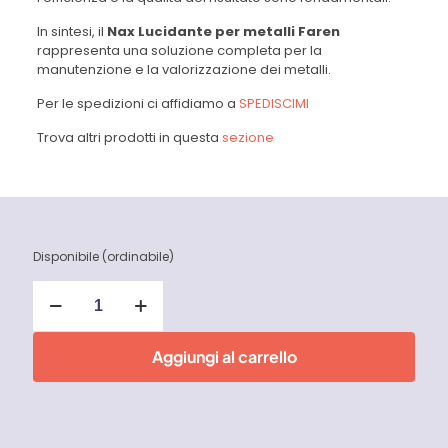
In sintesi, il
Nax Lucidante per metalli Faren
rappresenta una soluzione completa per la
manutenzione e la valorizzazione dei metalli.
Per le spedizioni ci affidiamo a
SPEDISCIMI
Trova altri prodotti in questa
sezione
Disponibile (ordinabile)
Nax
Lucidante
per
metalli
Aggiungi al carrello
Faren
quantità