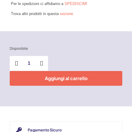
Per le spedizioni ci affidiamo a
SPEDISCIMI
Trova altri prodotti in questa
sezione
Disponibile
Loctite
60
secondi
Extra
Aggiungi al carrello
forte
20g
quantità
Pagamento Sicuro