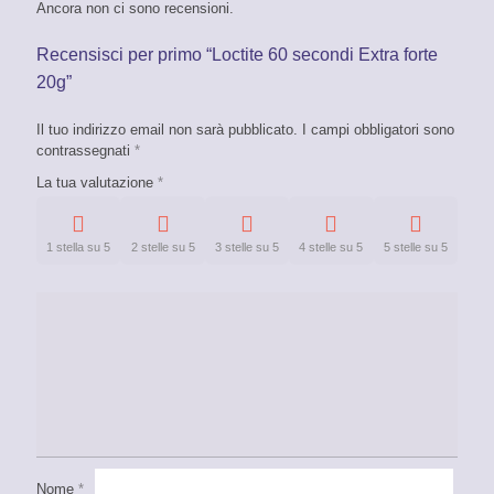
Ancora non ci sono recensioni.
Recensisci per primo “Loctite 60 secondi Extra forte
20g”
Il tuo indirizzo email non sarà pubblicato.
I campi obbligatori sono
contrassegnati
*
La tua valutazione
*
1 stella su 5
2 stelle su 5
3 stelle su 5
4 stelle su 5
5 stelle su 5
Nome
*