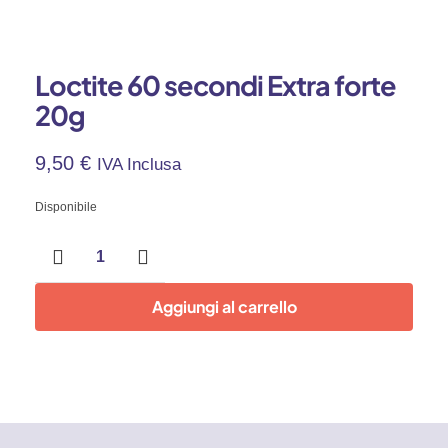
Loctite 60 secondi Extra forte
20g
9,50
€
IVA Inclusa
Disponibile
Loctite
60
secondi
Extra
Aggiungi al carrello
forte
20g
quantità