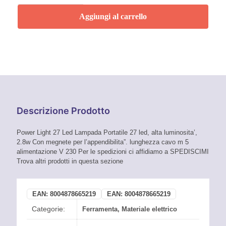
light
led
Aggiungi al carrello
VALEX
quantità
Descrizione Prodotto
Power Light 27 Led Lampada Portatile 27 led, alta luminosita’,
2.8w Con megnete per l’appendibilita”. lunghezza cavo m 5
alimentazione V 230 Per le spedizioni ci affidiamo a SPEDISCIMI
Trova altri prodotti in questa sezione
EAN:
8004878665219
EAN:
8004878665219
Categorie:
Ferramenta
,
Materiale elettrico