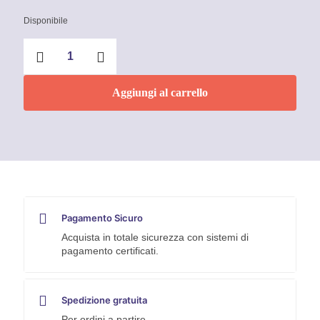
Disponibile
Lampada
power
light
led
Aggiungi al carrello
VALEX
quantità
Pagamento Sicuro
Acquista in totale sicurezza con sistemi di
pagamento certificati.
Spedizione gratuita
Per ordini a partire