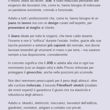
Il nostro Jeans da lavoro “
JOB
” è stato realizzato pensando alle
esigenze dei lavoratori che, come te, hanno bisogno di indossare
un pantalone resistente, comodo e funzionale.
Adatto a tutti i professionisti che, come te, hanno bisogno di un
jeans
da
lavoro
ma con un
design
curato nell’aspetto, per
presentarsi al meglio
al cliente.
Il
Jeans
ideale per tutte le stagioni, che tiene caldo durante
l’inverno e non ti “soffoca” durante l’estate. Inoltre, grazie alle sue
tasche posteriori e anteriori
più capienti
del normale, non dovrai
lavorare tenendoti gli strumenti in mano o per terra – ma saranno
sempre a tua disposizione,
comodamente.
In concreto significa che il
JOB
si adatta alla vita in ogni tuo
movimento (con un doppio orlo) e delle
Pinces
rinforzate per
proteggere il
ginocchio
, anche nelle posizioni più scomode.
Non devi nemmeno preoccuparti per il peso degli attrezzi: oltre
alle cuciture
rinforzate
, il tessuto
Fibreflex® stretch
(
studiato
dai nostri esperti)
ti garantisce il giusto mix tra elasticità e
robustezza degli attrezzi.
Adatto a:
idraulici, elettricisti, meccanici, lavoratori dell’edilizia,
giardinieri, montatori, artigiani a contatto con privati.