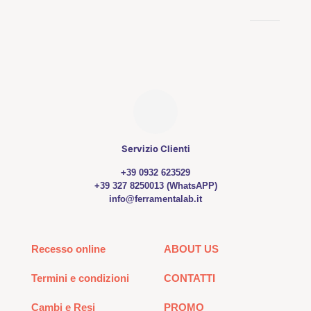
opzioni
possono
essere
scelte
nella
pagina
del
prodotto
Servizio Clienti
+39 0932 623529
+39 327 8250013 (WhatsAPP)
info@ferramentalab.it
Recesso online
ABOUT US
Termini e condizioni
CONTATTI
Cambi e Resi
PROMO