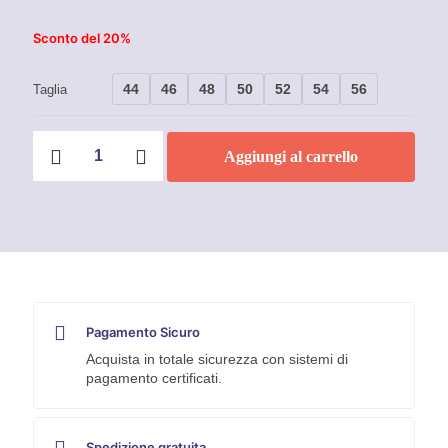
Sconto del 20%
44
46
48
50
52
54
56
Taglia
Jeans
Aggiungi al carrello
da
lavoro
multitasche
stretch
Fibreflex
JOB
-
Rica
Lewis
quantità
Pagamento Sicuro
Acquista in totale sicurezza con sistemi di
pagamento certificati.
Spedizione gratuita