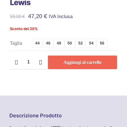
Lewis
47,20
€
IVA Inclusa
59,00
€
Sconto del 20%
Taglia
44
46
48
50
52
54
56
Jeans
Aggiungi al carrello
da
lavoro
multitasche
stretch
Fibreflex
JOB
-
Rica
Lewis
quantità
Descrizione Prodotto