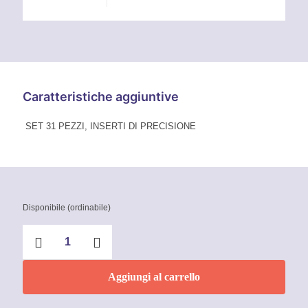
Caratteristiche aggiuntive
SET 31 PEZZI, INSERTI DI PRECISIONE
Disponibile (ordinabile)
Inserti
di
precisione
Set
Aggiungi al carrello
31
Pezzi