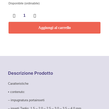
Disponibile (ordinabile)
Inserti
di
precisione
Set
Aggiungi al carrello
31
Pezzi
quantità
Descrizione Prodotto
Caratteristiche
• contenuto:
– impugnatura portainserti
– inserti Taglio: 1,5 – 2,0 – 2,5 – 3,0 – 3,5 – 4,0 mm