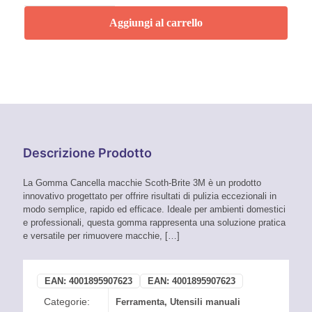
macchie
Scoth-
Aggiungi al carrello
Brite
3M
quantità
Descrizione Prodotto
La Gomma Cancella macchie Scoth-Brite 3M è un prodotto
innovativo progettato per offrire risultati di pulizia eccezionali in
modo semplice, rapido ed efficace. Ideale per ambienti domestici
e professionali, questa gomma rappresenta una soluzione pratica
e versatile per rimuovere macchie,
[…]
EAN:
4001895907623
EAN:
4001895907623
Categorie:
Ferramenta
,
Utensili manuali