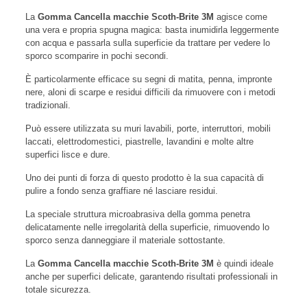
La
Gomma Cancella macchie Scoth-Brite 3M
agisce come
una vera e propria spugna magica: basta inumidirla leggermente
con acqua e passarla sulla superficie da trattare per vedere lo
sporco scomparire in pochi secondi.
È particolarmente efficace su segni di matita, penna, impronte
nere, aloni di scarpe e residui difficili da rimuovere con i metodi
tradizionali.
Può essere utilizzata su muri lavabili, porte, interruttori, mobili
laccati, elettrodomestici, piastrelle, lavandini e molte altre
superfici lisce e dure.
Uno dei punti di forza di questo prodotto è la sua capacità di
pulire a fondo senza graffiare né lasciare residui.
La speciale struttura microabrasiva della gomma penetra
delicatamente nelle irregolarità della superficie, rimuovendo lo
sporco senza danneggiare il materiale sottostante.
La
Gomma Cancella macchie Scoth-Brite 3M
è quindi ideale
anche per superfici delicate, garantendo risultati professionali in
totale sicurezza.