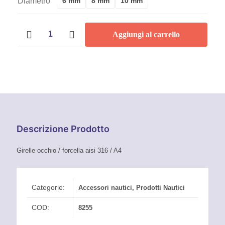
Diametro
6 mm
8 mm
10 mm
Prezzo:
Girelle
Da
Aggiungi al carrello
occhio/forcella
Inox
3,40 €
quantità
A
7,20 €
Descrizione Prodotto
Girelle occhio / forcella aisi 316 / A4
Categorie:
Accessori nautici
,
Prodotti Nautici
COD:
8255