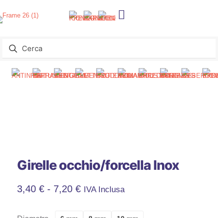
Girelle occhio/forcella Inox
Fascia
3,40
€
-
7,20
€
IVA Inclusa
Di