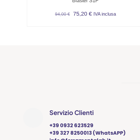
Blaster S1P
75,20
€
IVA inclusa
94,00
€
Questo
prodotto
ha
più
varianti.
Le
opzioni
possono
essere
scelte
nella
pagina
Servizio Clienti
del
prodotto
+39 0932 623529
+39 327 8250013 (WhatsAPP)