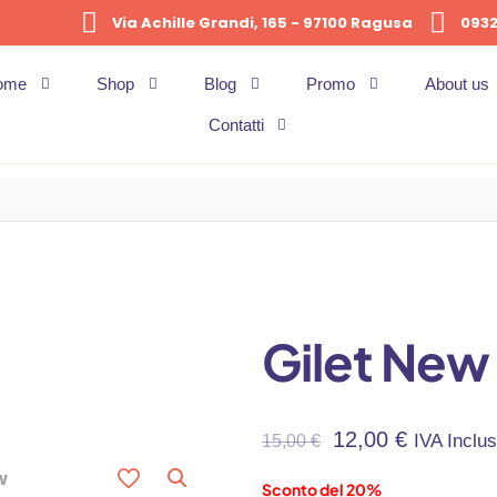
Via Achille Grandi, 165 - 97100 Ragusa
0932
ome
Shop
Blog
Promo
About us
Contatti
Gilet New 
12,00
€
IVA Inclu
15,00
€
Sconto del 20%