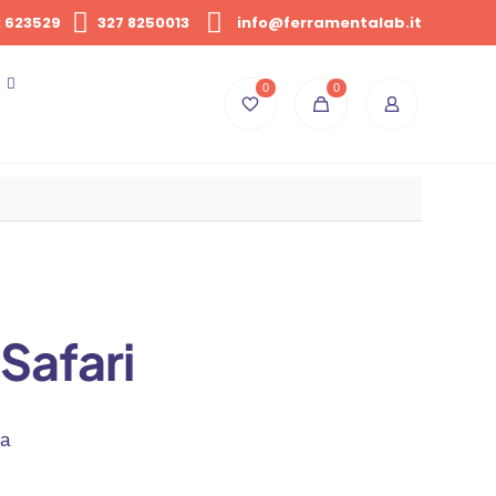
 623529
327 8250013
info@ferramentalab.it
0
0
Safari
sa