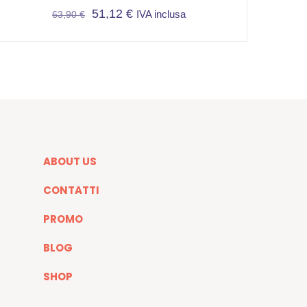
51,12
€
IVA inclusa
63,90
€
Questo
prodotto
ha
più
varianti.
Le
opzioni
possono
ABOUT US
essere
scelte
CONTATTI
nella
pagina
PROMO
del
BLOG
prodotto
SHOP