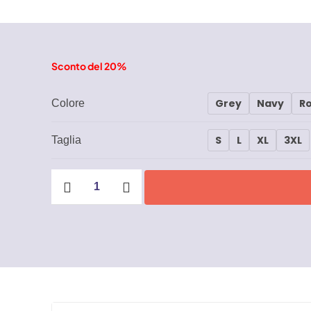
Sconto del 20%
Grey
Navy
R
Colore
S
L
XL
3XL
Taglia
Gilet
New
Safari
quantità