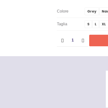
Grey
Na
Colore
S
L
XL
Taglia
Gilet
New
Safari
quantità