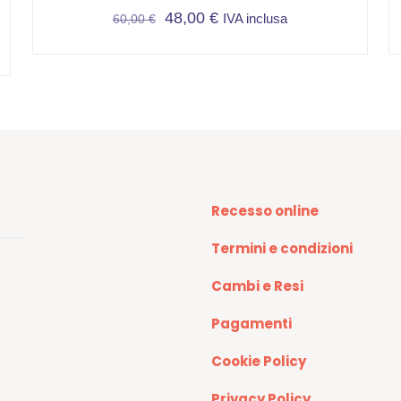
48,00
€
IVA inclusa
60,00
€
Questo
prodotto
ha
più
varianti.
Le
opzioni
possono
Recesso online
essere
scelte
Termini e condizioni
nella
pagina
Cambi e Resi
del
prodotto
Pagamenti
Cookie Policy
Privacy Policy