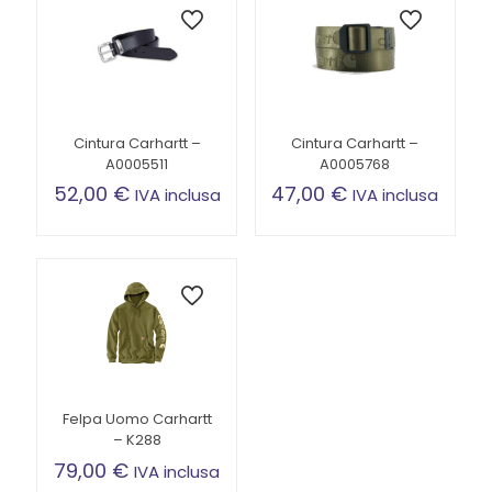
Cintura Carhartt –
Cintura Carhartt –
A0005511
A0005768
52,00
€
47,00
€
IVA inclusa
IVA inclusa
Questo
Questo
prodotto
prodotto
ha
ha
più
più
varianti.
varianti.
Le
Le
opzioni
opzioni
possono
possono
essere
essere
scelte
scelte
Felpa Uomo Carhartt
nella
nella
– K288
pagina
pagina
79,00
€
IVA inclusa
del
del