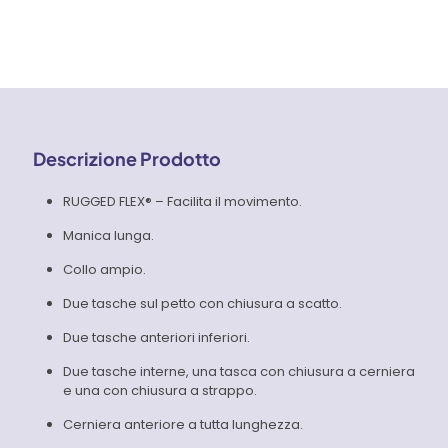
DUCK
BERWICK
-
105748
quantità
Descrizione Prodotto
RUGGED FLEX® – Facilita il movimento.
Manica lunga.
Collo ampio.
Due tasche sul petto con chiusura a scatto.
Due tasche anteriori inferiori.
Due tasche interne, una tasca con chiusura a cerniera
e una con chiusura a strappo.
Cerniera anteriore a tutta lunghezza.