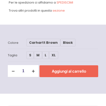
Per le spedizioni ci affidiamo a
SPEDISCIMI
Trova altri prodotti in questa
sezione
Carhartt Brown
Black
Colore
S
M
L
XL
Taglia
Giacca
Aggiungi al carrello
Uomo
Carhartt
DUCK
BERWICK
-
105748
quantità