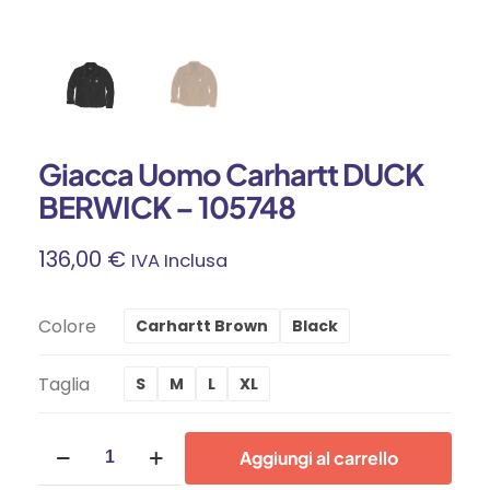
Giacca Uomo Carhartt DUCK
BERWICK – 105748
136,00
€
IVA Inclusa
Colore
Carhartt Brown
Black
Taglia
S
M
L
XL
Giacca
Aggiungi al carrello
Uomo
Carhartt