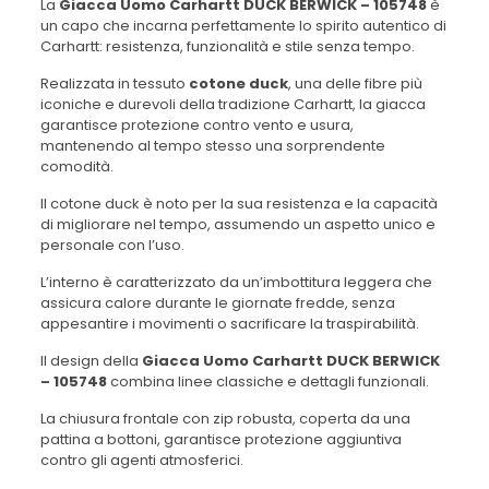
La
Giacca Uomo Carhartt DUCK BERWICK – 105748
è
un capo che incarna perfettamente lo spirito autentico di
Carhartt: resistenza, funzionalità e stile senza tempo.
Realizzata in tessuto
cotone duck
, una delle fibre più
iconiche e durevoli della tradizione Carhartt, la giacca
garantisce protezione contro vento e usura,
mantenendo al tempo stesso una sorprendente
comodità.
Il cotone duck è noto per la sua resistenza e la capacità
di migliorare nel tempo, assumendo un aspetto unico e
personale con l’uso.
L’interno è caratterizzato da un’imbottitura leggera che
assicura calore durante le giornate fredde, senza
appesantire i movimenti o sacrificare la traspirabilità.
Il design della
Giacca Uomo Carhartt DUCK BERWICK
– 105748
combina linee classiche e dettagli funzionali.
La chiusura frontale con zip robusta, coperta da una
pattina a bottoni, garantisce protezione aggiuntiva
contro gli agenti atmosferici.