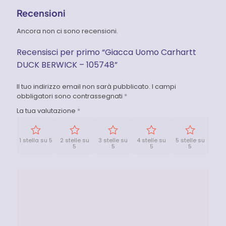
Recensioni
Ancora non ci sono recensioni.
Recensisci per primo “Giacca Uomo Carhartt
DUCK BERWICK – 105748”
Il tuo indirizzo email non sarà pubblicato.
I campi
obbligatori sono contrassegnati
*
La tua valutazione
*
1 stella su 5
2 stelle su
3 stelle su
4 stelle su
5 stelle su
5
5
5
5