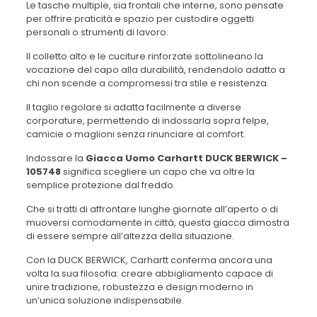
Le tasche multiple, sia frontali che interne, sono pensate
per offrire praticità e spazio per custodire oggetti
personali o strumenti di lavoro.
Il colletto alto e le cuciture rinforzate sottolineano la
vocazione del capo alla durabilità, rendendolo adatto a
chi non scende a compromessi tra stile e resistenza.
Il taglio regolare si adatta facilmente a diverse
corporature, permettendo di indossarla sopra felpe,
camicie o maglioni senza rinunciare al comfort.
Indossare la
Giacca Uomo Carhartt DUCK BERWICK –
105748
significa scegliere un capo che va oltre la
semplice protezione dal freddo.
Che si tratti di affrontare lunghe giornate all’aperto o di
muoversi comodamente in città, questa giacca dimostra
di essere sempre all’altezza della situazione.
Con la DUCK BERWICK, Carhartt conferma ancora una
volta la sua filosofia: creare abbigliamento capace di
unire tradizione, robustezza e design moderno in
un’unica soluzione indispensabile.