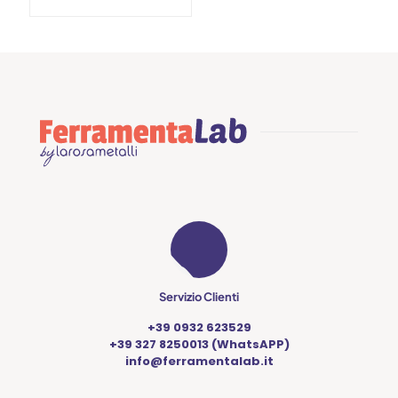
prodotto
prodotto
Questo
prodotto
ha
più
varianti.
Le
opzioni
possono
essere
scelte
nella
pagina
del
prodotto
Servizio Clienti
+39 0932 623529
+39 327 8250013 (WhatsAPP)
info@ferramentalab.it