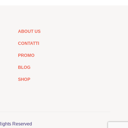
più
varianti.
Le
opzioni
ABOUT US
possono
essere
CONTATTI
scelte
nella
PROMO
pagina
BLOG
del
prodotto
SHOP
Rights Reserved