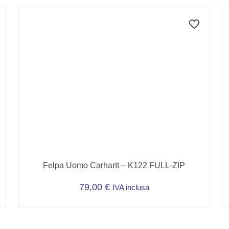
Felpa Uomo Carhartt – K122 FULL-ZIP
79,00
€
IVA inclusa
Questo
prodotto
ha