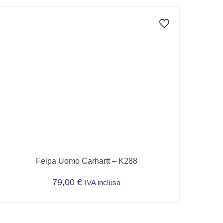
Felpa Uomo Carhartt – K288
79,00
€
IVA inclusa
Questo
prodotto
ha