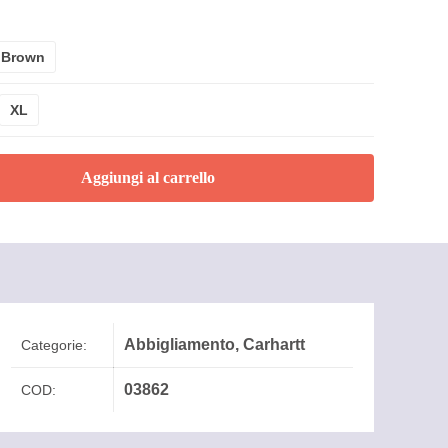
 Brown
XL
Aggiungi al carrello
Abbigliamento
,
Carhartt
Categorie:
03862
COD: