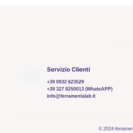
più
varianti.
Le
opzioni
possono
essere
scelte
nella
pagina
Servizio Clienti
del
prodotto
+39 0932 623529
+39 327 8250013 (WhatsAPP)
info@ferramentalab.it
© 2024
ferrame