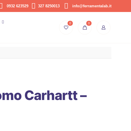
0932 623529
327 8250013
info@ferramentalab.it
0
0
mo Carhartt –