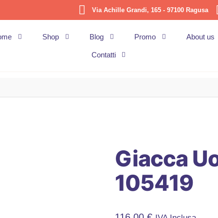
Via Achille Grandi, 165 - 97100 Ragusa
ome
Shop
Blog
Promo
About us
Contatti
Giacca Uo
105419
116,00
€
IVA Inclusa