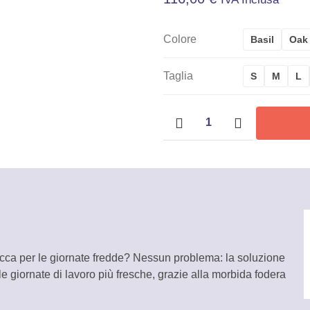
Colore
Basil
Oak
Taglia
S
M
L
Giacca
Uomo
Carhartt
-
105419
quantità
acca per le giornate fredde? Nessun problema: la soluzione
 giornate di lavoro più fresche, grazie alla morbida fodera