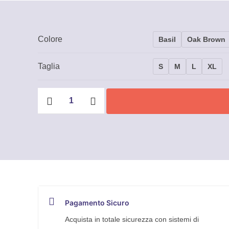
Colore
Basil
Oak Brown
Taglia
S
M
L
XL
Giacca
Uomo
Carhartt
-
105419
quantità
Pagamento Sicuro
Acquista in totale sicurezza con sistemi di