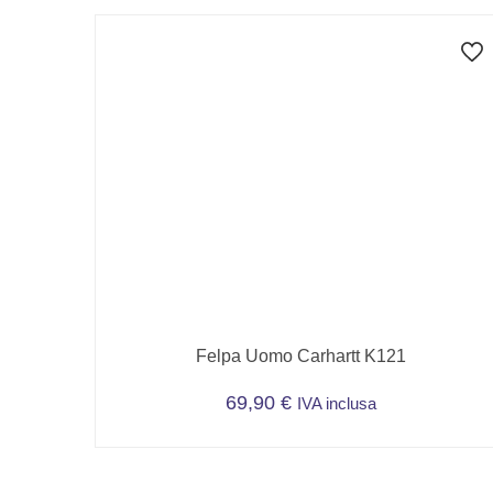
Felpa Uomo Carhartt K121
69,90
€
IVA inclusa
Questo
prodotto
ha