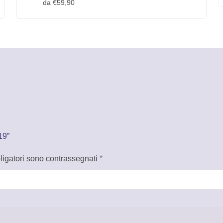
da €59,90
19”
ligatori sono contrassegnati
*