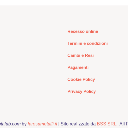
più
varianti.
Le
opzioni
Recesso online
possono
essere
Termini e condizioni
scelte
nella
Cambi e Resi
pagina
Pagamenti
del
prodotto
Cookie Policy
Privacy Policy
ntalab.com
by
larosametalli.it
| Sito realizzato da
BSS SRL |
All 