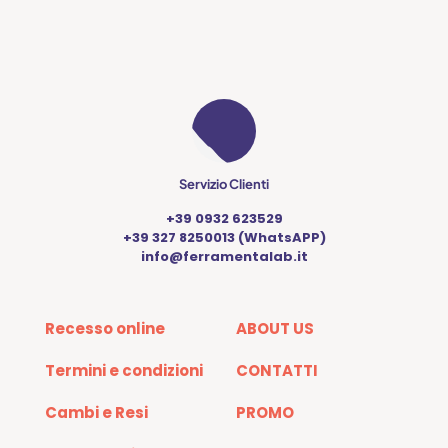
essere
scelte
nella
pagina
del
prodotto
Servizio Clienti
+39 0932 623529
+39 327 8250013 (WhatsAPP)
info@ferramentalab.it
Recesso online
ABOUT US
Termini e condizioni
CONTATTI
Cambi e Resi
PROMO