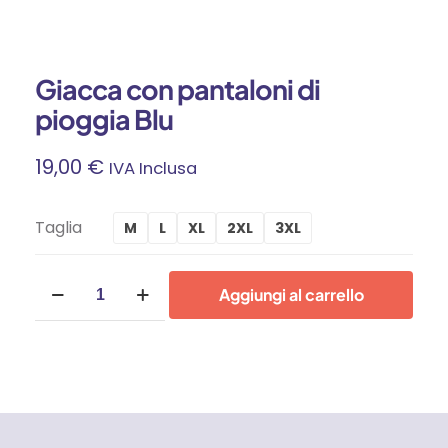
Giacca con pantaloni di
pioggia Blu
19,00
€
IVA Inclusa
Taglia
M
L
XL
2XL
3XL
Giacca
Aggiungi al carrello
con
pantaloni
di
pioggia
Blu
quantità