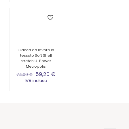
prodotto
ha
più
varianti.
Le
opzioni
possono
essere
scelte
Giacca da lavoro in
nella
tessuto Soft Shell
pagina
stretch U-Power
del
Metropolis
prodotto
59,20
€
74,00
€
IVA inclusa
Questo
prodotto
ha
più
varianti.
Le
opzioni
possono