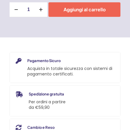
Giacca
Aggiungi al carrello
con
pantaloni
di
pioggia
Blu
quantità
Pagamento Sicuro
Acquista in totale sicurezza con sistemi di
pagamento certificati.
Spedizione gratuita
Per ordini a partire
da €59,90
Cambio e Reso