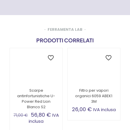
FERRAMENTA LAB
PRODOTTI CORRELATI
Scarpe
Filtro per vapori
antinfortunistiche U-
organici 6059 ABEK1
Power Red Lion
3M
Blanco S2
26,00
€
IVA inclusa
56,80
€
IVA
71,00
€
inclusa
Questo