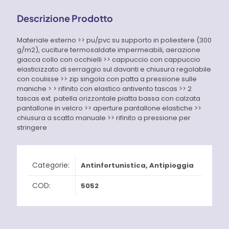
Descrizione Prodotto
Materiale esterno >> pu/pvc su supporto in poliestere (300
g/m2), cuciture termosaldate impermeabili, aerazione
giacca collo con occhielli >> cappuccio con cappuccio
elasticizzato di serraggio sul davanti e chiusura regolabile
con coulisse >> zip singola con patta a pressione sulle
maniche > > rifinito con elastico antivento tascas >> 2
tascas ext. patella orizzontale piatta bassa con calzata
pantallone in velcro >> aperture pantallone elastiche >>
chiusura a scatto manuale >> rifinito a pressione per
stringere
Categorie:
Antinfortunistica
,
Antipioggia
COD:
5052