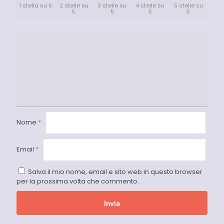
1 stella su 5
2 stelle su
3 stelle su
4 stelle su
5 stelle su
5
5
5
5
Nome
*
Email
*
Salva il mio nome, email e sito web in questo browser
per la prossima volta che commento.