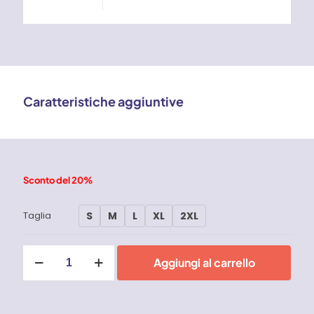
Caratteristiche aggiuntive
Sconto del 20%
S
M
L
XL
2XL
Taglia
Fog
Aggiungi al carrello
-
Polo
alta
visibilità