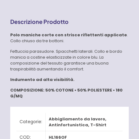
U-
Power
quantità
Descrizione Prodotto
Polo maniche corte con strisce riflettenti applicate
.
Collo chiuso da tre bottoni.
Fettuccia parasudore. Spacchetti laterali. Collo e bordo
manica a costine elasticizzate in colore blu. La
composizione del tessuto garantisce una buona
traspirabilità aumentando il comfort.
Indumento ad alta visibilità.
COMPOSIZIONE:
50% COTONE • 50% POLIESTERE • 180
G/MQ
Abbigliamento da lavoro
,
Categorie:
Antinfortunistica
,
T-Shirt
COD:
HL166OF