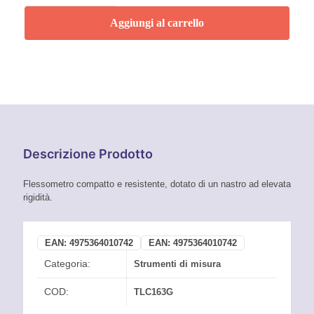
LOCK
SERIE
Aggiungi al carrello
GIALLA
16
MM
PER
3
M
quantità
Descrizione Prodotto
Flessometro compatto e resistente, dotato di un nastro ad elevata
rigidità.
EAN:
4975364010742
EAN:
4975364010742
Categoria:
Strumenti di misura
COD:
TLC163G