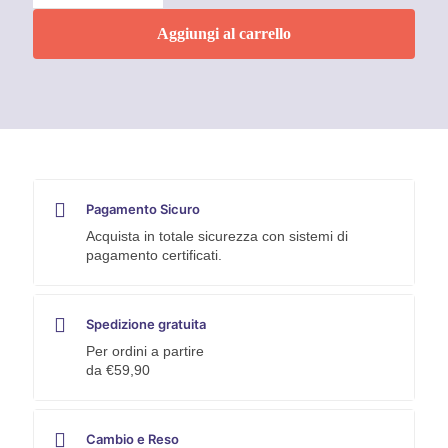
LOCK
SERIE
Aggiungi al carrello
GIALLA
16
MM
PER
3
M
quantità
Pagamento Sicuro
Acquista in totale sicurezza con sistemi di
pagamento certificati.
Spedizione gratuita
Per ordini a partire
da €59,90
Cambio e Reso