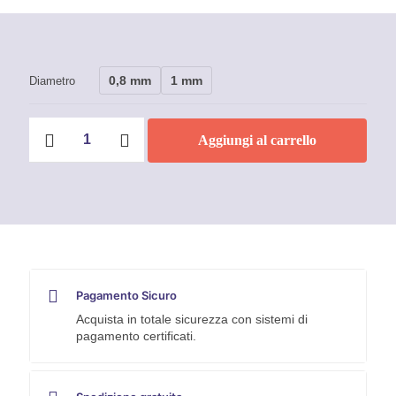
0,8 mm
1 mm
Diametro
Filo
Aggiungi al carrello
per
saldatura
Inox
Sider
316
L
SI
(kg
1)
quantità
Pagamento Sicuro
Acquista in totale sicurezza con sistemi di
pagamento certificati.