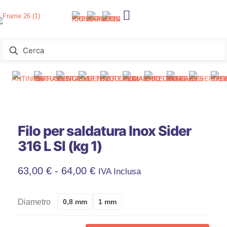
Filo per saldatura Inox Sider
316 L SI (kg 1)
Fascia
63,00
€
-
64,00
€
IVA Inclusa
Di
Diametro
0,8 mm
1 mm
Prezzo: