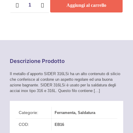
Filo
Da
Aggiungi al carrello
per
saldatura
63,00 €
Inox
Sider
A
316
L
SI
64,00 €
(kg
1)
quantità
Descrizione Prodotto
Il metallo d´apporto SIDER 316LSi ha un alto contenuto di silicio
che conferisce al cordone un aspetto regolare ed una buona
azione bagnante. SIDER 316LSi è usato per la saldatura degli
acciai inox tipo 316 e 316L. Questo filo contiene
[…]
Categorie:
Ferramenta
,
Saldatura
COD:
EB16