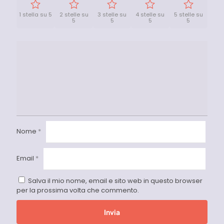
1 stella su 5
2 stelle su
3 stelle su
4 stelle su
5 stelle su
5
5
5
5
Nome
*
Email
*
Salva il mio nome, email e sito web in questo browser
per la prossima volta che commento.