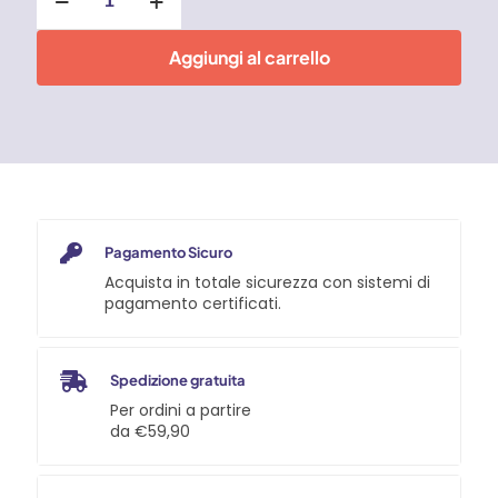
Grasso
uso
alimentare
Aggiungi al carrello
400
ml
Faren
quantità
Pagamento Sicuro
Acquista in totale sicurezza con sistemi di
pagamento certificati.
Spedizione gratuita
Per ordini a partire
da €59,90