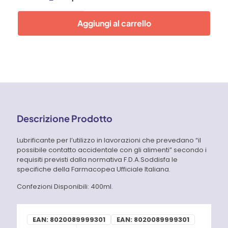
uso
alimentare
Aggiungi al carrello
400
ml
Faren
quantità
Descrizione Prodotto
Lubrificante per l’utilizzo in lavorazioni che prevedano “il
possibile contatto accidentale con gli alimenti” secondo i
requisiti previsti dalla normativa F.D.A.Soddisfa le
specifiche della Farmacopea Ufficiale Italiana.
Confezioni Disponibili: 400ml.
EAN:
8020089999301
EAN:
8020089999301