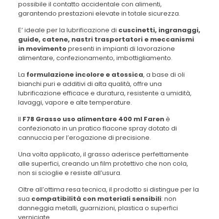
possibile il contatto accidentale con alimenti,
garantendo prestazioni elevate in totale sicurezza.
E’ ideale per la lubrificazione di
cuscinetti, ingranaggi,
guide, catene, nastri trasportatori e meccanismi
in movimento
presenti in impianti di lavorazione
alimentare, confezionamento, imbottigliamento.
La
formulazione incolore e atossica
, a base di oli
bianchi puri e additivi di alta qualità, offre una
lubrificazione efficace e duratura, resistente a umidità,
lavaggi, vapore e alte temperature.
Il
F78 Grasso uso alimentare 400 ml Faren
è
confezionato in un pratico flacone spray dotato di
cannuccia per l’erogazione di precisione.
Una volta applicato, il grasso aderisce perfettamente
alle superfici, creando un film protettivo che non cola,
non si scioglie e resiste all’usura.
Oltre all’ottima resa tecnica, il prodotto si distingue per la
sua
compatibilità con materiali sensibili
: non
danneggia metalli, guarnizioni, plastica o superfici
verniciate.