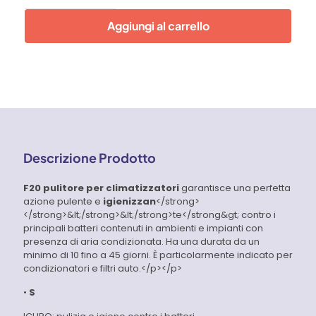
igienizzante
per
Aggiungi al carrello
climatizzatori
Faren
quantità
Descrizione Prodotto
F20 pulitore per climatizzatori
garantisce una perfetta
azione pulente e
igienizzan
</strong>
</strong>&lt;/strong>&lt;/strong>te</strong&gt; contro i
principali batteri contenuti in ambienti e impianti con
presenza di aria condizionata. Ha una durata da un
minimo di 10 fino a 45 giorni. È particolarmente indicato per
condizionatori e filtri auto.</p></p>
•
S