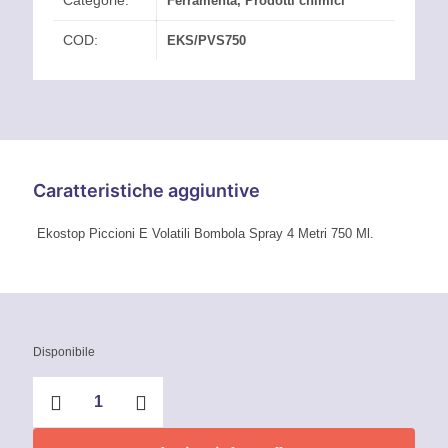
Categorie:
Ferramenta
,
Prodotti chimici
COD:
EKS/PVS750
Caratteristiche aggiuntive
Ekostop Piccioni E Volatili Bombola Spray 4 Metri 750 Ml.
Disponibile
Ekostop
Piccioni
e
Volatili