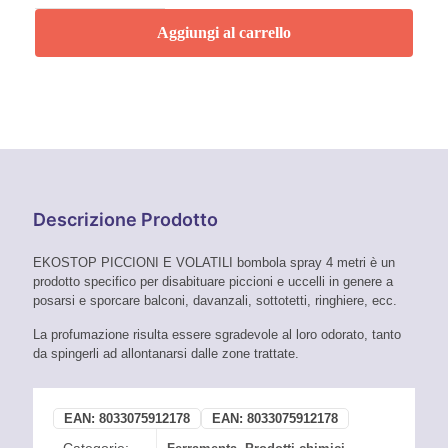
e
Volatili
Aggiungi al carrello
Bombola
Spray
4
Metri
quantità
Descrizione Prodotto
EKOSTOP PICCIONI E VOLATILI bombola spray 4 metri è un
prodotto specifico per disabituare piccioni e uccelli in genere a
posarsi e sporcare balconi, davanzali, sottotetti, ringhiere, ecc.
La profumazione risulta essere sgradevole al loro odorato, tanto
da spingerli ad allontanarsi dalle zone trattate.
EAN:
8033075912178
EAN:
8033075912178