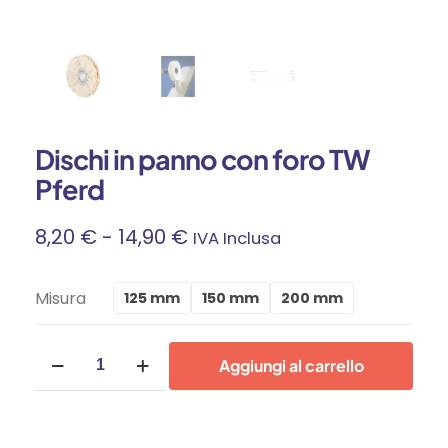
Dischi in panno con foro TW
Pferd
Fascia
8,20
€
-
14,90
€
IVA Inclusa
Di
Misura
125 mm
150 mm
200 mm
Prezzo:
Dischi
Da
Aggiungi al carrello
in
panno
8,20 €
con
foro
A
TW