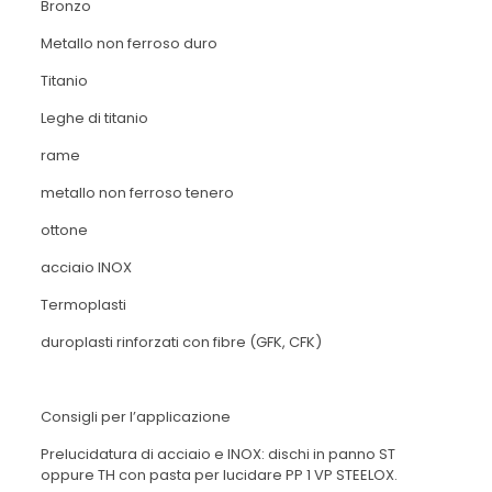
Bronzo
Metallo non ferroso duro
Titanio
Leghe di titanio
rame
metallo non ferroso tenero
ottone
acciaio INOX
Termoplasti
duroplasti rinforzati con fibre (GFK, CFK)
Consigli per l’applicazione
Prelucidatura di acciaio e INOX: dischi in panno ST
oppure TH con pasta per lucidare PP 1 VP STEELOX.