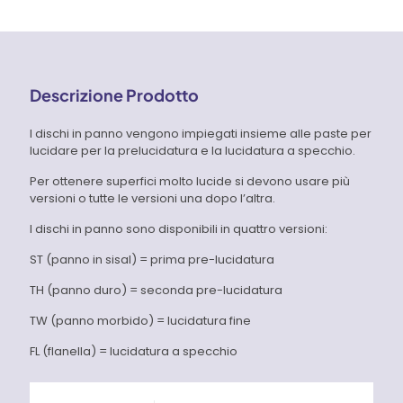
Pferd
quantità
14,90 €
Descrizione Prodotto
I dischi in panno vengono impiegati insieme alle paste per
lucidare per la prelucidatura e la lucidatura a specchio.
Per ottenere superfici molto lucide si devono usare più
versioni o tutte le versioni una dopo l’altra.
I dischi in panno sono disponibili in quattro versioni:
ST (panno in sisal) = prima pre-lucidatura
TH (panno duro) = seconda pre-lucidatura
TW (panno morbido) = lucidatura fine
FL (flanella) = lucidatura a specchio