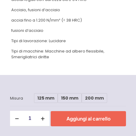
Acciaio, fusioni d’acciaio
acciai fino a 1.200 N/mm² (< 38 HRC)
fusioni d’acciaio
Tipi di lavorazione: Lucidare
Tipi di macchine: Macchine ad albero flessibile,
Smerigliatrici diritte
125 mm
150 mm
200 mm
Misura
Dischi
Aggiungi al carrello
in
panno
con