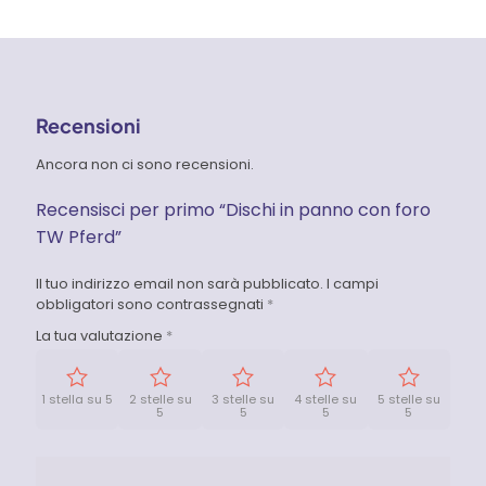
Recensioni
Ancora non ci sono recensioni.
Recensisci per primo “Dischi in panno con foro
TW Pferd”
Il tuo indirizzo email non sarà pubblicato.
I campi
obbligatori sono contrassegnati
*
La tua valutazione
*
1 stella su 5
2 stelle su
3 stelle su
4 stelle su
5 stelle su
5
5
5
5