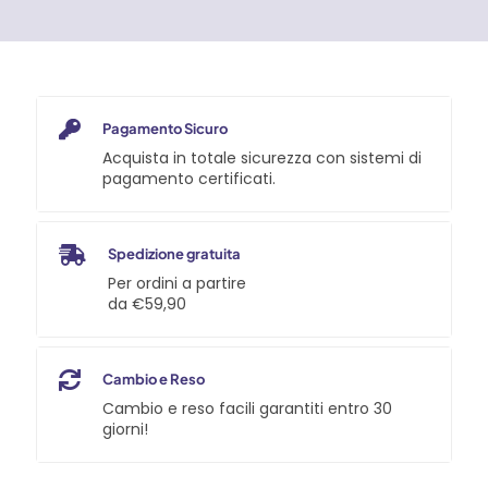
foro
TW
Pferd
quantità
Pagamento Sicuro
Acquista in totale sicurezza con sistemi di
pagamento certificati.
Spedizione gratuita
Per ordini a partire
da €59,90
Cambio e Reso
Cambio e reso facili garantiti entro 30
giorni!