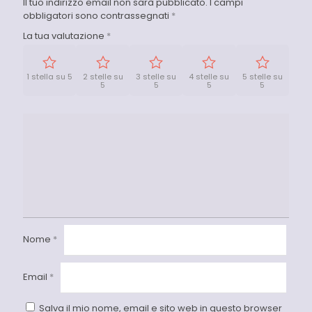
Il tuo indirizzo email non sarà pubblicato.
I campi
obbligatori sono contrassegnati
*
La tua valutazione
*
1 stella su 5
2 stelle su
3 stelle su
4 stelle su
5 stelle su
5
5
5
5
Nome
*
Email
*
Salva il mio nome, email e sito web in questo browser