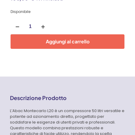
Disponibile
Compressore
50
litri
Montecarlo
Aggiungi al carrello
L20
Abac
quantità
Descrizione Prodotto
L’Abac Montecarlo L20 è un compressore 50 litri versatile e
potente ad azionamento diretto, progettato per
soddisfare le esigenze di utenti privati e professionali.
Questo modello combina prestazioni robuste e
caratteristiche di facile utilizzo, rendendolo la scelta