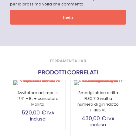
per la prossima volta che commento.
FERRAMENTA LAB
PRODOTTI CORRELATI
Avvitatore ad impulsi
Smerigliatrice diritta
1/4″ – BL + caricatore
FLEX 710 watt a
Makita
numero di giri ridotto
H 1105 VE
520,00
€
IVA
430,00
€
IVA
inclusa
inclusa