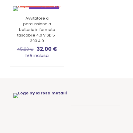
Promo
SOTTOPREZZO
Avvitatore a
percussione a
batteria in formato
tascabile 4,0 V SD 5-
300 4.0
Il
Il
32,00
€
45,03
€
prezzo
prezzo
IVA inclusa
originale
attuale
era:
è:
45,03 €.
32,00 €.