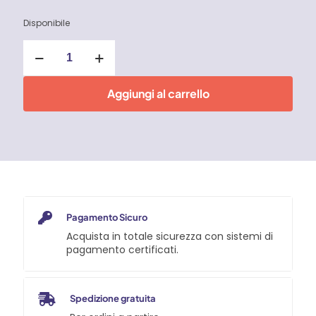
Disponibile
Compressore
50
litri
Montecarlo
Aggiungi al carrello
L20
Abac
quantità
Pagamento Sicuro
Acquista in totale sicurezza con sistemi di
pagamento certificati.
Spedizione gratuita