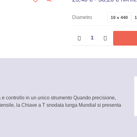
Di
Diametro
10 x 440
1
Prezzo
Chiave
Da
a
T
25,40 
snodata
A
lunga
Mundial
36,20 
quantità
a e controllo in un unico strumento Quando precisione,
utensile, la Chiave a T snodata lunga Mundial si presenta