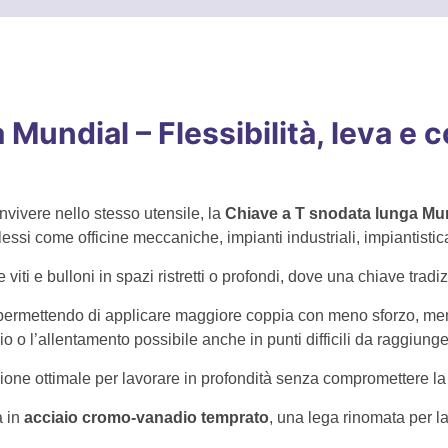
e
Mundial – Flessibilità, leva e c
vivere nello stesso utensile, la
Chiave a T snodata lunga Mu
lessi come officine meccaniche, impianti industriali, impiantisti
iti e bulloni in spazi ristretti o profondi, dove una chiave trad
permettendo di applicare maggiore coppia con meno sforzo, men
o o l’allentamento possibile anche in punti difficili da raggiunge
one ottimale per lavorare in profondità senza compromettere la s
a in
acciaio cromo-vanadio temprato
, una lega rinomata per la