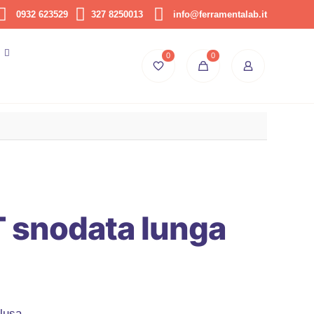
0932 623529
327 8250013
info@ferramentalab.it
0
0
T snodata lunga
clusa