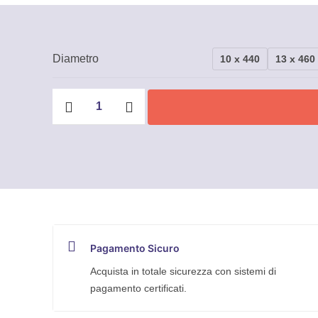
Diametro
10 x 440
13 x 460
Chiave
a
T
snodata
lunga
Mundial
quantità
Pagamento Sicuro
Acquista in totale sicurezza con sistemi di
pagamento certificati.