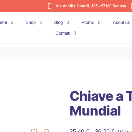
Via Achille Grandi, 165 - 97100 Ragusa
ome
Shop
Blog
Promo
About us
Contatti
Chiave a 
Mundial
Fascia
25,40
€
-
36,20
€
IVA In