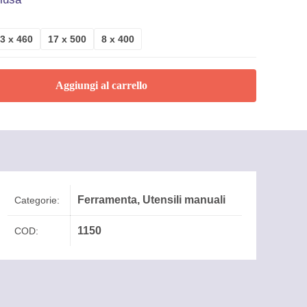
3 x 460
17 x 500
8 x 400
:
Aggiungi al carrello
€
€
Ferramenta
,
Utensili manuali
Categorie:
1150
COD: