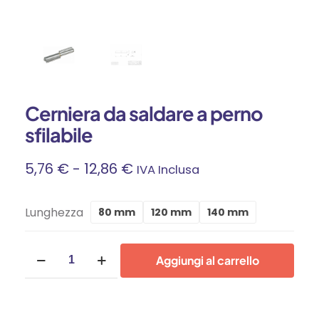
Cerniera da saldare a perno
sfilabile
Fascia
5,76
€
-
12,86
€
IVA Inclusa
Di
Lunghezza
80 mm
120 mm
140 mm
Prezzo:
Cerniera
Da
Aggiungi al carrello
da
saldare
5,76 €
a
perno
A
sfilabile