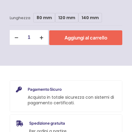
80 mm
120 mm
140 mm
Lunghezza
Cerniera
Aggiungi al carrello
da
saldare
a
perno
sfilabile
quantità
Pagamento Sicuro
Acquista in totale sicurezza con sistemi di
pagamento certificati.
Spedizione gratuita
Per ordini a partire