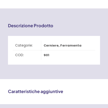
quantità
12,86 €
Descrizione Prodotto
Categorie:
Cerniere
,
Ferramenta
COD:
901
Caratteristiche aggiuntive