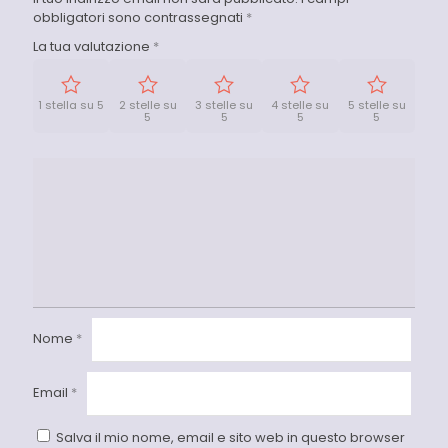
obbligatori sono contrassegnati
*
La tua valutazione
*
1 stella su 5
2 stelle su
3 stelle su
4 stelle su
5 stelle su
5
5
5
5
Nome
*
Email
*
Salva il mio nome, email e sito web in questo browser