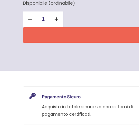
Disponibile (ordinabile)
Cavi
professionali
per
batteria
auto
3
mt
CFG
quantità
Pagamento Sicuro
Acquista in totale sicurezza con sistemi di
pagamento certificati.