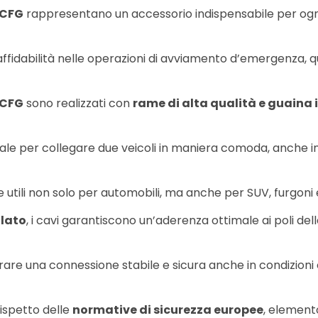
 CFG
rappresentano un accessorio indispensabile per ogni 
fidabilità nelle operazioni di avviamento d’emergenza, que
 CFG
sono realizzati con
rame di alta qualità e guaina 
deale per collegare due veicoli in maniera comoda, anche in 
utili non solo per automobili, ma anche per SUV, furgoni e
olato
, i cavi garantiscono un’aderenza ottimale ai poli dell
rare una connessione stabile e sicura anche in condizioni c
rispetto delle
normative di sicurezza europee
, element