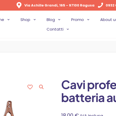
Via Achille Grandi, 165 - 97100 Ragusa
0932 
me
Shop
Blog
Promo
About u
Contatti
Cavi profe
batteria 
18,00
€
IVA Inclusa