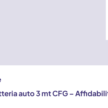
e
tteria auto 3 mt CFG – Affidabi