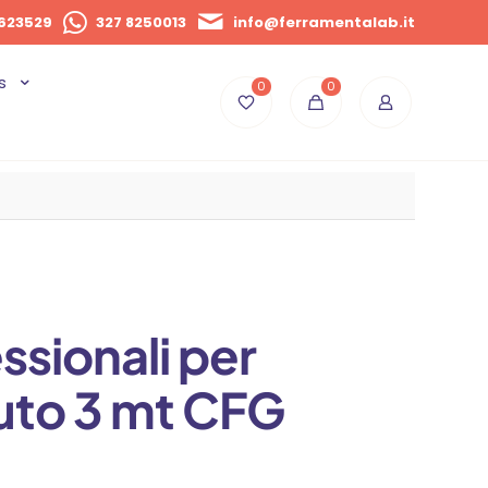
623529
327 8250013
info@ferramentalab.it
s
0
0
ssionali per
auto 3 mt CFG