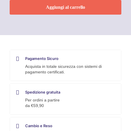
Weber
Aggiungi al carrello
quantità
Pagamento Sicuro
Acquista in totale sicurezza con sistemi di
pagamento certificati.
Spedizione gratuita
Per ordini a partire
da €59,90
Cambio e Reso