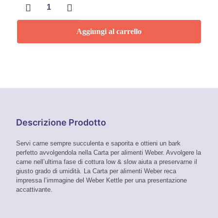
per
alimenti
Weber
Aggiungi al carrello
quantità
Descrizione Prodotto
Servi carne sempre succulenta e saporita e ottieni un bark
perfetto avvolgendola nella Carta per alimenti Weber. Avvolgere la
carne nell’ultima fase di cottura low & slow aiuta a preservarne il
giusto grado di umidità. La Carta per alimenti Weber reca
impressa l’immagine del Weber Kettle per una presentazione
accattivante.