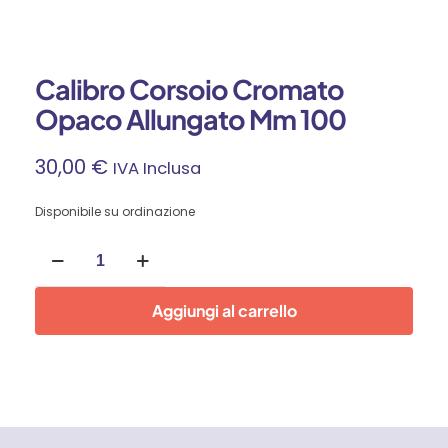
Calibro Corsoio Cromato
Opaco Allungato Mm 100
30,00
€
IVA Inclusa
Disponibile su ordinazione
Calibro
Corsoio
Cromato
Opaco
Aggiungi al carrello
Allungato
Mm
100
quantità