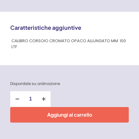
Caratteristiche aggiuntive
CALIBRO CORSOIO CROMATO OPACO ALLUNGATO MM. 100
LTF
Disponibile su ordinazione
Calibro
Corsoio
Cromato
Opaco
Aggiungi al carrello
Allungato
Mm
100
quantità