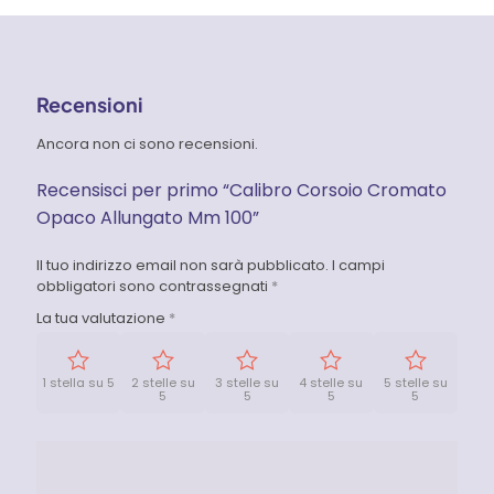
Recensioni
Ancora non ci sono recensioni.
Recensisci per primo “Calibro Corsoio Cromato
Opaco Allungato Mm 100”
Il tuo indirizzo email non sarà pubblicato.
I campi
obbligatori sono contrassegnati
*
La tua valutazione
*
1 stella su 5
2 stelle su
3 stelle su
4 stelle su
5 stelle su
5
5
5
5