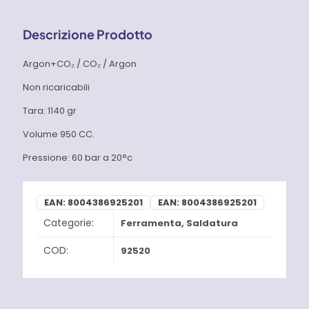
Descrizione Prodotto
Argon+CO₂ / CO₂ / Argon
Non ricaricabili
Tara: 1140 gr
Volume 950 CC.
Pressione: 60 bar a 20°c
EAN:
8004386925201
EAN:
8004386925201
Categorie:
Ferramenta
,
Saldatura
COD:
92520