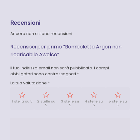
Recensioni
Ancora non ci sono recensioni.
Recensisci per primo “Bomboletta Argon non
ricaricabile Awelco”
Il tuo indirizzo email non sarà pubblicato.
I campi
obbligatori sono contrassegnati
*
La tua valutazione
*
1 stella su 5
2 stelle su
3 stelle su
4 stelle su
5 stelle su
5
5
5
5