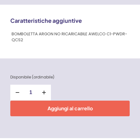
Caratteristiche aggiuntive
BOMBOLETTA ARGON NO RICARICABILE AWELCO C1-PWDR-
QCS2
Disponibile (ordinabile)
Bomboletta
Argon
non
ricaricabile
Aggiungi al carrello
Awelco
quantità