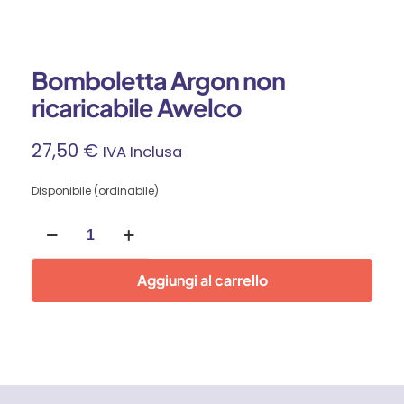
Bomboletta Argon non
ricaricabile Awelco
27,50
€
IVA Inclusa
Disponibile (ordinabile)
Bomboletta
Argon
non
ricaricabile
Aggiungi al carrello
Awelco
quantità