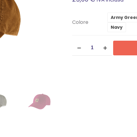
Army Gree
Colore
Navy
Berretto
Carhartt
-
100289
CANVAS
CAP
quantità