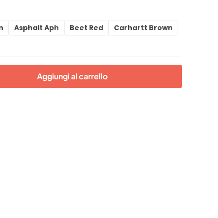
n
Asphalt Aph
Beet Red
Carhartt Brown
Aggiungi al carrello