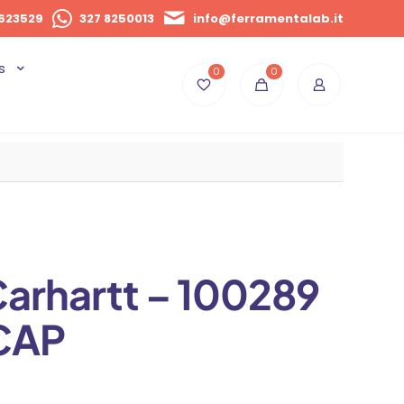
623529
327 8250013
info@ferramentalab.it
s
0
0
Carhartt – 100289
CAP