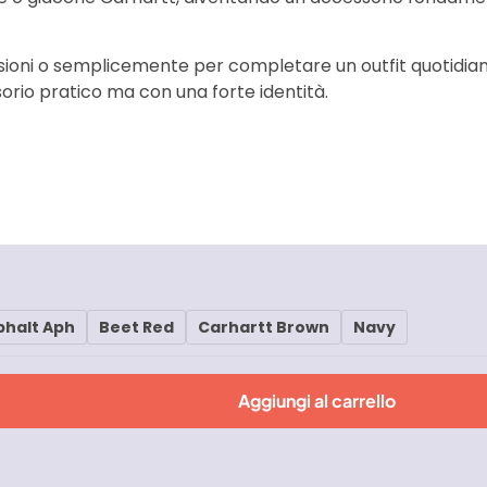
rsioni o semplicemente per completare un outfit quotidiano
orio pratico ma con una forte identità.
phalt Aph
Beet Red
Carhartt Brown
Navy
Aggiungi al carrello