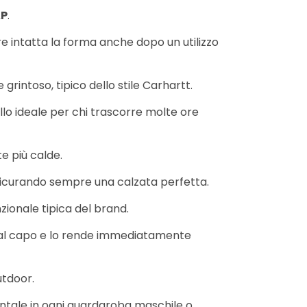
AP
.
re intatta la forma anche dopo un utilizzo
rintoso, tipico dello stile Carhartt.
llo ideale per chi trascorre molte ore
e più calde.
assicurando sempre una calzata perfetta.
zionale tipica del brand.
re al capo e lo rende immediatamente
utdoor.
ntale in ogni guardaroba maschile o