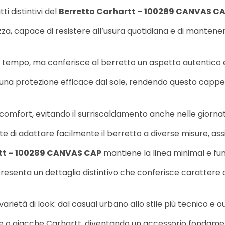
ti distintivi del
Berretto Carhartt – 100289 CANVAS C
zza, capace di resistere all’usura quotidiana e di mantene
tempo, ma conferisce al berretto un aspetto autentico e g
e una protezione efficace dal sole, rendendo questo cappe
e comfort, evitando il surriscaldamento anche nelle giornat
ette di adattare facilmente il berretto a diverse misure, 
tt – 100289 CANVAS CAP
mantiene la linea minimal e fun
ppresenta un dettaglio distintivo che conferisce caratte
varietà di look: dal casual urbano allo stile più tecnico e o
lpe o giacche Carhartt, diventando un accessorio fondame