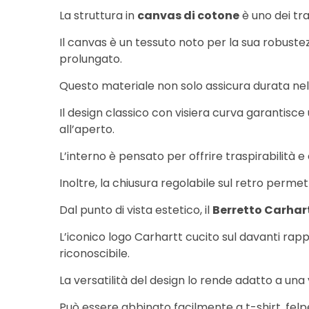
La struttura in
canvas di cotone
è uno dei trat
Il canvas è un tessuto noto per la sua robuste
prolungato.
Questo materiale non solo assicura durata nel 
Il design classico con visiera curva garantisc
all’aperto.
L’interno è pensato per offrire traspirabilità 
Inoltre, la chiusura regolabile sul retro perm
Dal punto di vista estetico, il
Berretto Carhar
L’iconico logo Carhartt cucito sul davanti ra
riconoscibile.
La versatilità del design lo rende adatto a una 
Può essere abbinato facilmente a t-shirt, fe