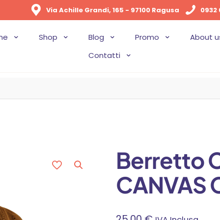
Via Achille Grandi, 165 - 97100 Ragusa
0932 
me
Shop
Blog
Promo
About u
Contatti
Berretto 
CANVAS 
25,00
€
IVA Inclusa