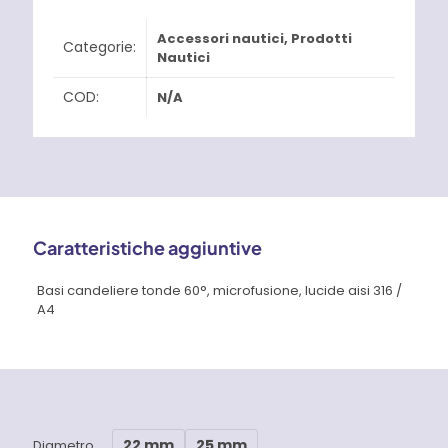
Accessori nautici
,
Prodotti
Categorie:
Nautici
COD:
N/A
Caratteristiche aggiuntive
Basi candeliere tonde 60°, microfusione, lucide aisi 316 /
A4
22 mm
25 mm
Diametro