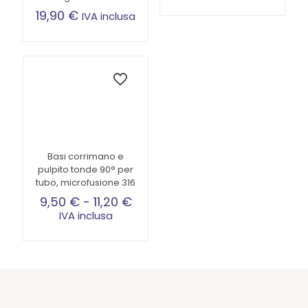
19,90
€
IVA inclusa
Basi corrimano e
pulpito tonde 90° per
tubo, microfusione 316
Fascia
9,50
€
-
11,20
€
di
IVA inclusa
prezzo:
Questo
da
prodotto
9,50 €
ha
a
più
11,20 €
varianti.
Le