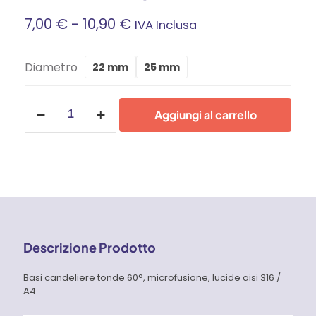
Fascia
7,00
€
-
10,90
€
IVA Inclusa
Di
Diametro
22 mm
25 mm
Prezzo:
Basi
Da
Aggiungi al carrello
candeliere
tonde
7,00 €
60°
per
A
tubo
da
22mm,
10,90 €
microfusione,
lucide
aisi
Descrizione Prodotto
316
/
A4
Basi candeliere tonde 60°, microfusione, lucide aisi 316 /
quantità
A4