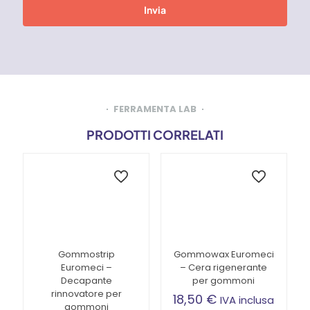
FERRAMENTA LAB
PRODOTTI CORRELATI
Gommostrip
Gommowax Euromeci
Euromeci –
– Cera rigenerante
Decapante
per gommoni
rinnovatore per
18,50
€
IVA inclusa
gommoni