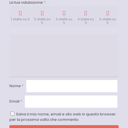
La tua valutazione
*
1 stella su 5
2 stelle su
3 stelle su
4 stelle su
5 stelle su
5
5
5
5
Nome
*
Email
*
Salva il mio nome, email e sito web in questo browser
per la prossima volta che commento.