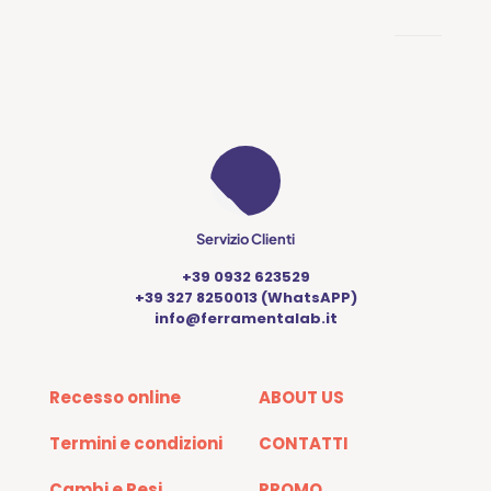
opzioni
possono
essere
scelte
nella
pagina
del
prodotto
Servizio Clienti
+39 0932 623529
+39 327 8250013 (WhatsAPP)
info@ferramentalab.it
Recesso online
ABOUT US
Termini e condizioni
CONTATTI
Cambi e Resi
PROMO