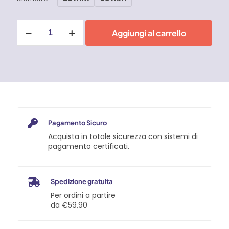
Basi
Aggiungi al carrello
candeliere
tonde
60°
per
tubo
da
22mm,
microfusione,
lucide
aisi
Pagamento Sicuro
316
Acquista in totale sicurezza con sistemi di
/
pagamento certificati.
A4
quantità
Spedizione gratuita
Per ordini a partire
da €59,90