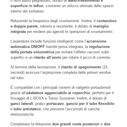
Il filtro piatto pieghettato, dotato di
Nano-rivestimento e
superficie in teflon
, consente un utilizzo ottimale dello spazio
interno del serbatoio.
Riducendo la frequenza degli svuotamenti. Inoltre, il
contenitore
a doppia parete
, robusto e resistente, è dotato di
maniglia
integrata
per rendere più agevoli le operazioni di svuotamento.
L’aspiratore include funzioni intelligenti come l’
accensione
automatica ON/OFF
tramite presa integrata, la
regolazione
della portata volumetrica
per evitare l’effetto vacuum sulle
superfici e un
ritardo all’avvio
per ridurre il picco di corrente.
Al termine della lavorazione, il
ritardo di spegnimento
(15
secondi) assicura l’aspirazione completa delle polveri residue
nel tubo.
È compatibile con i principali sistemi di valigette portautensili
grazie all’
adattatore agganciabile al coperchio
, perfetto per il
fissaggio di L-BOXX e Tanos Systainer. Inoltre, è dotato di
ganci laterali
, pratici
portacavo
,
gancio per il tubo flessibile
e
tubo antistatico
, che previene l’accumulo di cariche
elettrostatiche.
Completano la dotazione
due grandi ruote posteriori
e
due