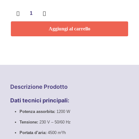
Aspiratore
di
sicurezza
con
Aggiungi al carrello
pulizia
filtro
automatica,
30
l,
classe
L
VCE
33
LAC-
Descrizione Prodotto
Set
+
Dati tecnici principali:
Sacchetti
filtranti
Potenza assorbita:
1200 W
in
TNT
Tensione:
230 V – 50/60 Hz
quantità
Portata d’aria:
4500 m³/h