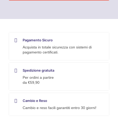
filtro
automatica,
30
l,
classe
L
VCE
33
Pagamento Sicuro
LAC-
Set
Acquista in totale sicurezza con sistemi di
+
pagamento certificati.
Sacchetti
filtranti
in
Spedizione gratuita
TNT
quantità
Per ordini a partire
da €59,90
Cambio e Reso
Cambio e reso facili garantiti entro 30 giorni!