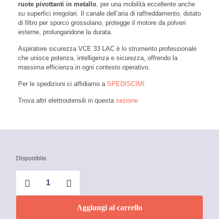
ruote pivottanti in metallo
, per una mobilità eccellente anche
su superfici irregolari. Il canale dell’aria di raffreddamento, dotato
di filtro per sporco grossolano, protegge il motore da polveri
esterne, prolungandone la durata.
Aspiratore sicurezza VCE 33 LAC è lo strumento professionale
che unisce potenza, intelligenza e sicurezza, offrendo la
massima efficienza in ogni contesto operativo.
Per le spedizioni ci affidiamo a
SPEDISCIMI
Trova altri elettroutensili in questa
sezione
Disponibile
Aspiratore
di
sicurezza
con
Aggiungi al carrello
pulizia