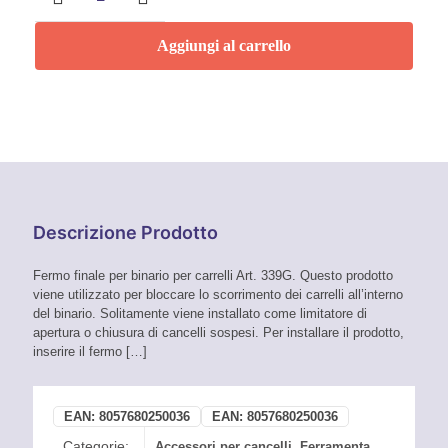
Corsa
-
Aggiungi al carrello
IBFM
quantità
Descrizione Prodotto
Fermo finale per binario per carrelli Art. 339G. Questo prodotto
viene utilizzato per bloccare lo scorrimento dei carrelli all’interno
del binario. Solitamente viene installato come limitatore di
apertura o chiusura di cancelli sospesi. Per installare il prodotto,
inserire il fermo
[…]
EAN:
8057680250036
EAN:
8057680250036
Categorie:
Accessori per cancelli
,
Ferramenta