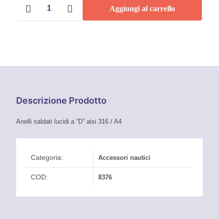
Anello
Da
Aggiungi al carrello
a
"D"
1,00 €
saldato
Inox
A
AISI
316
A4
1,02 €
quantità
Descrizione Prodotto
Anelli saldati lucidi a “D” aisi 316 / A4
Categoria:
Accessori nautici
COD:
8376