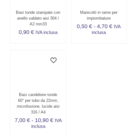
Basi tonde stampate con
Manicotti in rame per
anello saldato aisi 304 /
impiombature
A2 mm33
Fascia
0,50
€
-
4,70
€
IVA
di
0,90
€
IVA inclusa
inclusa
prezzo:
Questo
da
prodotto
0,50 €
ha
a
più
4,70 €
varianti.
Le
opzioni
possono
essere
scelte
Basi candeliere tonde
nella
60° per tubo da 22mm,
pagina
microfusione, lucide aisi
del
316 / A4
prodotto
Fascia
7,00
€
-
10,90
€
IVA
di
inclusa
prezzo:
Questo