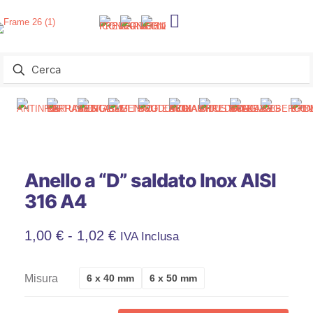
Anello a “D” saldato Inox AISI
316 A4
Fascia
1,00
€
-
1,02
€
IVA Inclusa
Di
Misura
6 x 40 mm
6 x 50 mm
Prezzo: