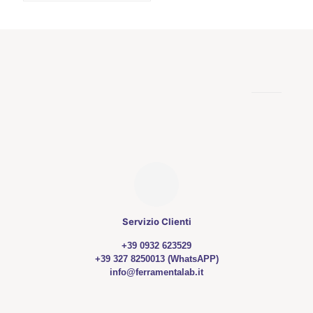
da
prodotto
7,00 €
ha
a
più
10,90 €
varianti.
Le
opzioni
possono
essere
scelte
nella
pagina
del
prodotto
Servizio Clienti
+39 0932 623529
+39 327 8250013 (WhatsAPP)
info@ferramentalab.it