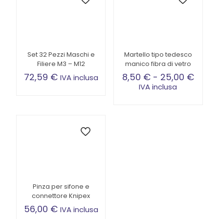
Set 32 Pezzi Maschi e
Martello tipo tedesco
Filiere M3 – M12
manico fibra di vetro
Fasci
72,59
€
8,50
€
-
25,00
€
IVA inclusa
di
IVA inclusa
prezz
Questo
da
prodotto
8,50 
ha
a
più
25,00
varianti.
Le
opzioni
possono
essere
scelte
Pinza per sifone e
nella
connettore Knipex
pagina
56,00
€
IVA inclusa
del