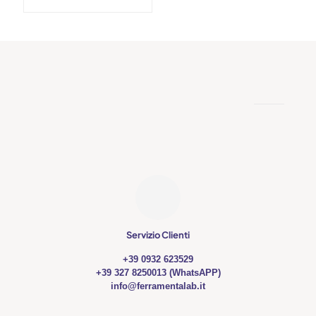
prodotto
Servizio Clienti
+39 0932 623529
+39 327 8250013 (WhatsAPP)
info@ferramentalab.it