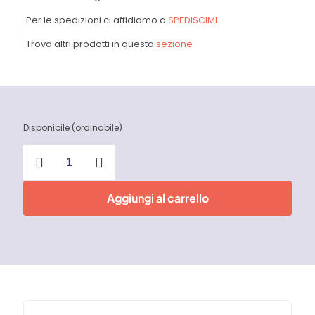
Per le spedizioni ci affidiamo a
SPEDISCIMI
Trova altri prodotti in questa
sezione
Disponibile (ordinabile)
Cutter
701
per
plastica
Aggiungi al carrello
Tajima
quantità