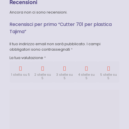
Recensioni
Ancora non ci sono recensioni.
Recensisci per primo “Cutter 701 per plastica
Tajima”
Il tuo indirizzo email non sarà pubblicato.
I campi
obbligatori sono contrassegnati
*
La tua valutazione
*
1 stella su 5
2 stelle su
3 stelle su
4 stelle su
5 stelle su
5
5
5
5