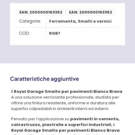
EAN:
2000000163352
EAN:
2000000163352
Categorie:
Ferramenta
,
Smalti e vernici
COD:
RGB7
Caratteristiche aggiuntive
Il
Royal Garage Smalto per pavimenti Bianco Brava
è una soluzione verniciante professionale, studiata per
offrire una finitura resistente, uniforme e duratura alle
superfici calpestabili in ambienti interni ed esterni.
Pensato per l’applicazione su
pavimenti in cemento,
calcestruzzo, piastrelle e superfici industriali
, il
Royal Garage Smalto per pavimenti Bianco Brava