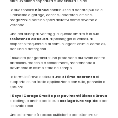
offre un’ottima copertura e una finitura lucida.
La sua tonalità
bianca
contribuisce a donare pulizia e
luminosità a garage, cantine, laboratori, officine,
magazzini e persino spazi abitativi come taverne o
verande.
Uno dei principali vantaggi di questo smalto è la sua
resistenza all’usura
, al passaggio di veicoli, al
calpestio frequente e ai comuni agenti chimici come oli,
benzina e detergenti.
È studiato per garantire una protezione durevole contro
abrasioni, macchie e scolorimenti, mantenendo il
pavimento in ottimo stato nel tempo.
La formula Brava assicura una
ottima aderenza
al
supporto e una facile applicazione con rullo, pennello o
spruzzo.
Il
Royal Garage Smalto per pavimenti Bianco Brava
si distingue anche per la sua
asciugatura rapida
e per
l’elevata resa.
Una sola mano è spesso sufficiente per ottenere un