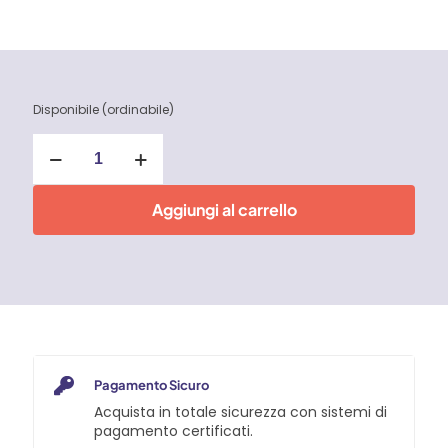
Disponibile (ordinabile)
Royal
Garage
Smalto
per
Aggiungi al carrello
pavimenti
Bianco
Brava
quantità
Pagamento Sicuro
Acquista in totale sicurezza con sistemi di
pagamento certificati.