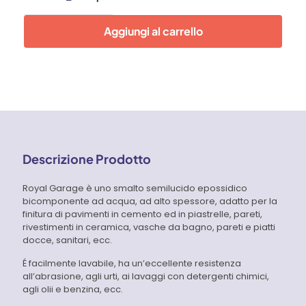
Smalto
per
Aggiungi al carrello
pavimenti
Bianco
Brava
quantità
Descrizione Prodotto
Royal Garage è uno smalto semilucido epossidico
bicomponente ad acqua, ad alto spessore, adatto per la
finitura di pavimenti in cemento ed in piastrelle, pareti,
rivestimenti in ceramica, vasche da bagno, pareti e piatti
docce, sanitari, ecc.
É facilmente lavabile, ha un’eccellente resistenza
all’abrasione, agli urti, ai lavaggi con detergenti chimici,
agli olii e benzina, ecc.