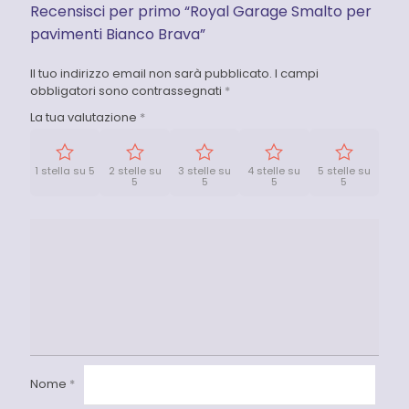
Recensisci per primo “Royal Garage Smalto per
pavimenti Bianco Brava”
Il tuo indirizzo email non sarà pubblicato.
I campi
obbligatori sono contrassegnati
*
La tua valutazione
*
1 stella su 5
2 stelle su
3 stelle su
4 stelle su
5 stelle su
5
5
5
5
Nome
*