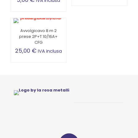
IVA inclusa
Avvolgicavo 8 m 2
prese 2P+T 10/16A+
CFG
25,00
€
IVA inclusa