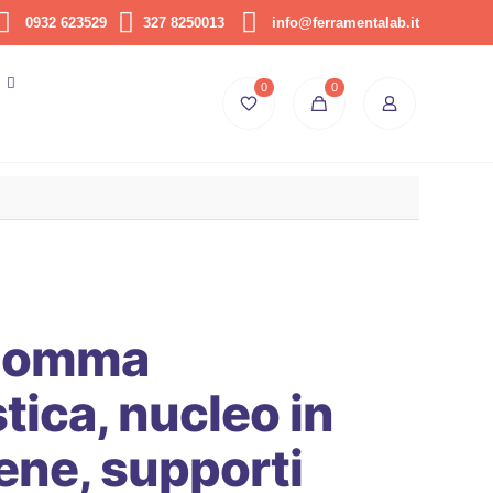
0932 623529
327 8250013
info@ferramentalab.it
0
0
 gomma
tica, nucleo in
ene, supporti