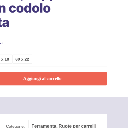
on codolo
ta
sa
 x 18
60 x 22
Aggiungi al carrello
Ferramenta
,
Ruote per carrelli
Categorie: