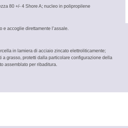
rotanti
zza 80 +/- 4 Shore A; nucleo in polipropilene
con
codolo
TellureRota
o e accoglie direttamente l’assale.
quantità
rcella in lamiera di acciaio zincato elettroliticamente;
i a grasso, protetti dalla particolare configurazione della
to assemblato per ribaditura.
e