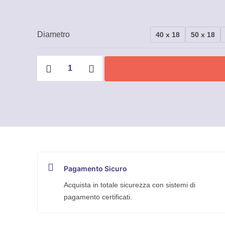
Diametro
40 x 18
50 x 18
Ruote
in
gomma
termoplastica,
nucleo
in
polipropilene,
supporti
rotanti
Pagamento Sicuro
con
codolo
Acquista in totale sicurezza con sistemi di
TellureRota
pagamento certificati.
quantità