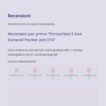
Recensioni
Ancora non ci sono recensioni.
Recensisci per primo “Portachiavi 3 AAA
Duracell Pocket Led CFG”
Il tuo indirizzo email non sarà pubblicato.
I campi
obbligatori sono contrassegnati
*
La tua valutazione
*
1 stella su 5
2 stelle su
3 stelle su
4 stelle su
5 stelle su
5
5
5
5