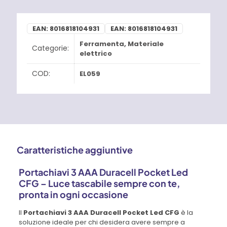
EAN:
8016818104931
EAN:
8016818104931
Ferramenta
,
Materiale
Categorie:
elettrico
COD:
EL059
Caratteristiche aggiuntive
Portachiavi 3 AAA Duracell Pocket Led
CFG – Luce tascabile sempre con te,
pronta in ogni occasione
Il
Portachiavi 3 AAA Duracell Pocket Led CFG
è la
soluzione ideale per chi desidera avere sempre a