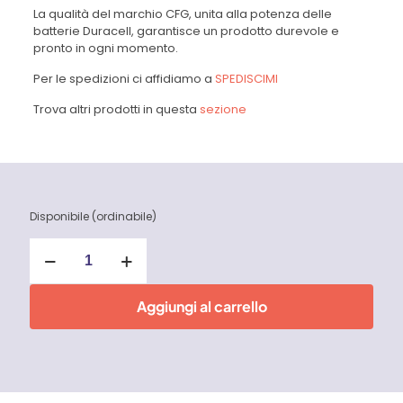
La qualità del marchio CFG, unita alla potenza delle
batterie Duracell, garantisce un prodotto durevole e
pronto in ogni momento.
Per le spedizioni ci affidiamo a
SPEDISCIMI
Trova altri prodotti in questa
sezione
Disponibile (ordinabile)
Portachiavi
3
AAA
Duracell
Aggiungi al carrello
Pocket
Led
CFG
quantità