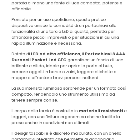
portata di mano una fonte di luce compatta, potente e
affidabile.
Pensato per un uso quotidiano, questo pratico
dispositivo unisce la comodità di un portachiavi alla
funzionalità di una torcia LED di qualità, perfetta per
affrontare piccoli imprevisti o per situazioni in cui una
rapida illuminazione è necessaria.
Dotato di
LED ad alta efficienza
, il
Portachiavi 3 AAA
Duracell Pocket Led CFG
garantisce un fascio di luce
brillante e nitido, ideale per aprire la porta al buio,
cercare oggetti in borse o zaini, leggere etichette o
mappe e affrontare brevi percorsi notturni.
La sua intensità luminosa sorprende per un formato così
compatto, rendendolo uno strumento utilissimo da
tenere sempre con sé.
Il corpo della torcia è costruito in
materiali resistenti
e
leggeri, con una finitura ergonomica che ne facilita la
presa anche in condizioni non ottimali.
Il design tascabile è discreto ma curato, con un anello
portachiavi integrato che permette di agganciarla