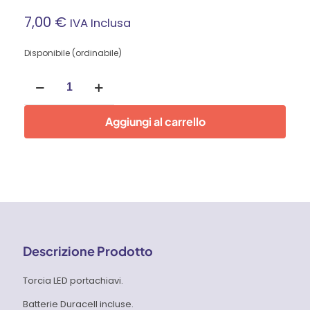
7,00
€
IVA Inclusa
Disponibile (ordinabile)
Portachiavi
3
AAA
Duracell
Aggiungi al carrello
Pocket
Led
CFG
quantità
Descrizione Prodotto
Torcia LED portachiavi.
Batterie Duracell incluse.