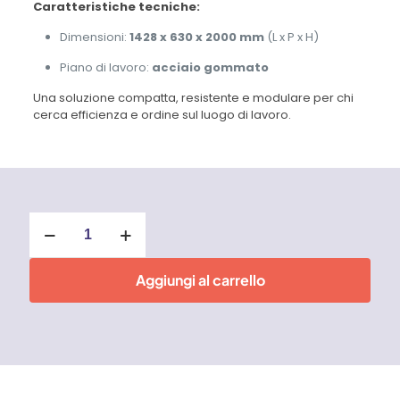
Caratteristiche tecniche:
Dimensioni:
1428 x 630 x 2000 mm
(L x P x H)
Piano di lavoro:
acciaio gommato
Una soluzione compatta, resistente e modulare per chi
cerca efficienza e ordine sul luogo di lavoro.
MODULO
CON
CASSETTIERA
E
Aggiungi al carrello
ARMADIO
CON
VANO
RIFIUTI,
L
1428
MM,