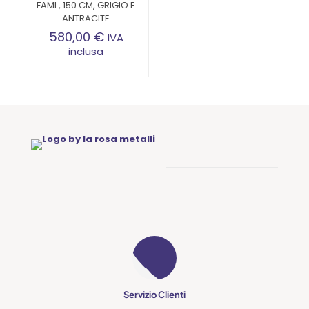
FAMI , 150 CM, GRIGIO E
opzioni
ANTRACITE
possono
essere
580,00
€
IVA
scelte
inclusa
nella
pagina
del
prodotto
Servizio Clienti