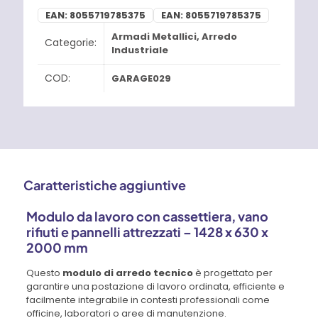
EAN:
8055719785375
EAN:
8055719785375
Armadi Metallici
,
Arredo
Categorie:
Industriale
COD:
GARAGE029
Caratteristiche aggiuntive
Modulo da lavoro con cassettiera, vano
rifiuti e pannelli attrezzati – 1428 x 630 x
2000 mm
Questo
modulo di arredo tecnico
è progettato per
garantire una postazione di lavoro ordinata, efficiente e
facilmente integrabile in contesti professionali come
officine, laboratori o aree di manutenzione.