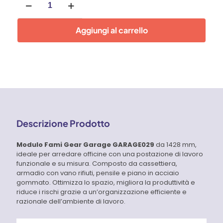
CON
CASSETTIERA
E
Aggiungi al carrello
ARMADIO
CON
VANO
RIFIUTI,
L
1428
MM,
GARAGE029
quantità
Descrizione Prodotto
Modulo Fami Gear Garage GARAGE029
da 1428 mm,
ideale per arredare officine con una postazione di lavoro
funzionale e su misura. Composto da cassettiera,
armadio con vano rifiuti, pensile e piano in acciaio
gommato. Ottimizza lo spazio, migliora la produttività e
riduce i rischi grazie a un’organizzazione efficiente e
razionale dell’ambiente di lavoro.