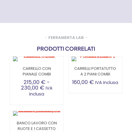
FERRAMENTA LAB
PRODOTTI CORRELATI
CARRELLO CON
CARRELLI PORTATUTTO
PIANALE COMBI
A 2 PIANI COMBI
215,00
€
-
160,00
€
IVA inclusa
Fascia
230,00
€
IVA
di
inclusa
prezzo:
Questo
da
prodotto
215,00 €
ha
a
più
230,00 €
BANCO LAVORO CON
varianti.
RUOTE E 1 CASSETTO
Le