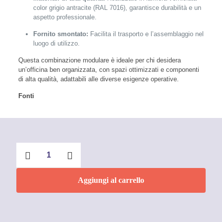
color grigio antracite (RAL 7016), garantisce durabilità e un
aspetto professionale.
Fornito smontato:
Facilita il trasporto e l’assemblaggio nel
luogo di utilizzo.
Questa combinazione modulare è ideale per chi desidera
un’officina ben organizzata, con spazi ottimizzati e componenti
di alta qualità, adattabili alle diverse esigenze operative.
Fonti
ARREDO
OFFICINA
CON
ARMADI
Aggiungi al carrello
A
2
ANTE
E