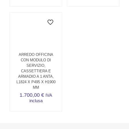
prezz
Questo
da
prodotto
215,0
ha
a
più
230,0
varianti.
Le
opzioni
possono
essere
scelte
ARREDO OFFICINA
nella
CON MODULO DI
pagina
SERVIZIO,
del
CASSETTIERA E
prodotto
ARMADIO A 1 ANTA,
L1824 X P495 X H1900
MM
1.700,00
€
IVA
inclusa