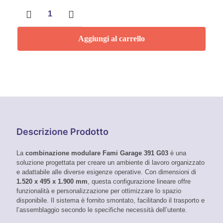
ARREDO
OFFICINA
CON
ARMADI
Aggiungi al carrello
A
2
ANTE
E
MODULO
DI
SERVIZIO,
L1520
X
P495
Descrizione Prodotto
X
H1900
La
combinazione modulare Fami Garage 391 G03
è una
MM
soluzione progettata per creare un ambiente di lavoro organizzato
quantità
e adattabile alle diverse esigenze operative.
Con dimensioni di
1.520 x 495 x 1.900 mm
, questa configurazione lineare offre
funzionalità e personalizzazione per ottimizzare lo spazio
disponibile.
Il sistema è fornito smontato, facilitando il trasporto e
l’assemblaggio secondo le specifiche necessità dell’utente.