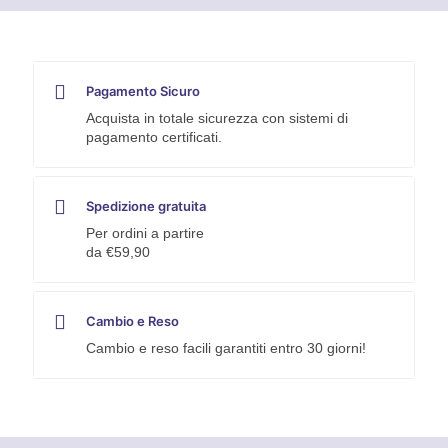
MODULO
DI
SERVIZIO,
L1520
X
Pagamento Sicuro
P495
X
Acquista in totale sicurezza con sistemi di
H1900
pagamento certificati.
MM
quantità
Spedizione gratuita
Per ordini a partire
da €59,90
Cambio e Reso
Cambio e reso facili garantiti entro 30 giorni!