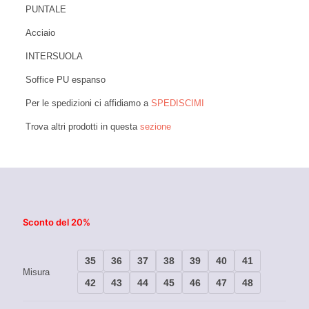
PUNTALE
Acciaio
INTERSUOLA
Soffice PU espanso
Per le spedizioni ci affidiamo a
SPEDISCIMI
Trova altri prodotti in questa
sezione
Sconto del 20%
35
36
37
38
39
40
41
Misura
42
43
44
45
46
47
48