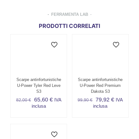
FERRAMENTA LAB
PRODOTTI CORRELATI
Scarpe antinfortunistiche
Scarpe antinfortunistiche
U-Power Tyler Red Leve
U-Power Red Premium
S3
Dakota S3
65,60
€
79,92
€
IVA
IVA
82,00
€
99,90
€
inclusa
inclusa
Questo
Questo
prodotto
prodotto
ha
ha
più
più
varianti.
varianti.