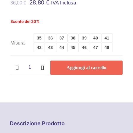
28,80
€
IVA Inclusa
36,00
€
Sconto del 20%
35
36
37
38
39
40
41
Misura
42
43
44
45
46
47
48
Scarpe
Aggiungi al carrello
antinfortunistiche
U-
Power
Style
&
Job
Tudor
S1P
quantità
Descrizione Prodotto