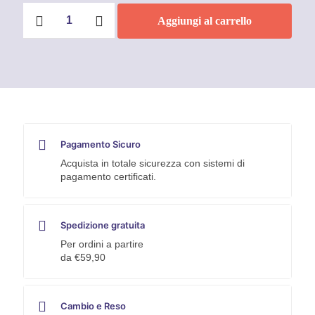
Scarpe
Aggiungi al carrello
antinfortunistiche
U-
Power
Style
&
Job
Tudor
S1P
quantità
Pagamento Sicuro
Acquista in totale sicurezza con sistemi di
pagamento certificati.
Spedizione gratuita
Per ordini a partire
da €59,90
Cambio e Reso