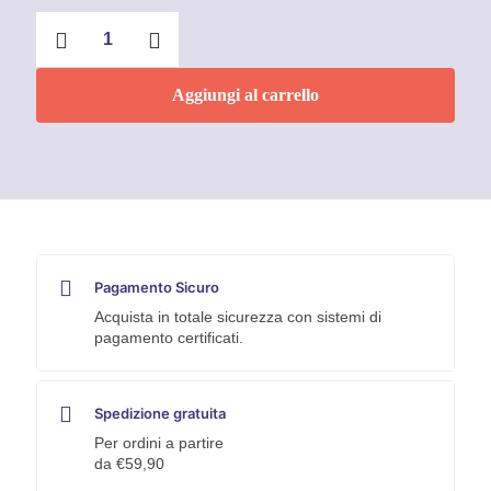
Portainserti
con
mandrino
ad
Aggiungi al carrello
alta
tenuta
magnetico
-
E-
PRO
quantità
Pagamento Sicuro
Acquista in totale sicurezza con sistemi di
pagamento certificati.
Spedizione gratuita
Per ordini a partire
da €59,90