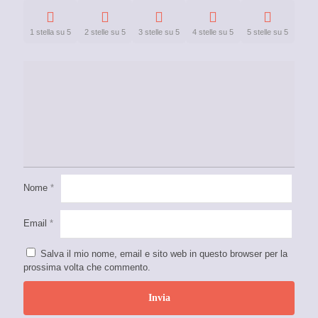
1 stella su 5
2 stelle su 5
3 stelle su 5
4 stelle su 5
5 stelle su 5
Nome
*
Email
*
Salva il mio nome, email e sito web in questo browser per la
prossima volta che commento.