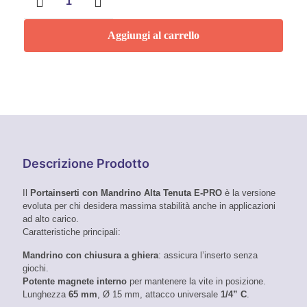
con
mandrino
ad
Aggiungi al carrello
alta
tenuta
magnetico
-
E-
PRO
quantità
Descrizione Prodotto
Il
Portainserti con Mandrino Alta Tenuta E-PRO
è la versione
evoluta per chi desidera massima stabilità anche in applicazioni
ad alto carico.
Caratteristiche principali:
Mandrino con chiusura a ghiera
: assicura l’inserto senza
giochi.
Potente magnete interno
per mantenere la vite in posizione.
Lunghezza
65 mm
, Ø 15 mm, attacco universale
1/4” C
.