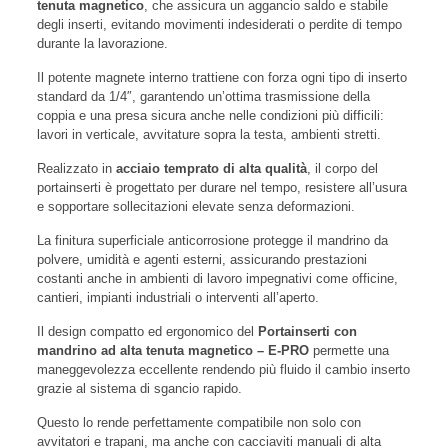
tenuta magnetico
, che assicura un aggancio saldo e stabile
degli inserti, evitando movimenti indesiderati o perdite di tempo
durante la lavorazione.
Il potente magnete interno trattiene con forza ogni tipo di inserto
standard da 1/4″, garantendo un’ottima trasmissione della
coppia e una presa sicura anche nelle condizioni più difficili:
lavori in verticale, avvitature sopra la testa, ambienti stretti.
Realizzato in
acciaio temprato di alta qualità
, il corpo del
portainserti è progettato per durare nel tempo, resistere all’usura
e sopportare sollecitazioni elevate senza deformazioni.
La finitura superficiale anticorrosione protegge il mandrino da
polvere, umidità e agenti esterni, assicurando prestazioni
costanti anche in ambienti di lavoro impegnativi come officine,
cantieri, impianti industriali o interventi all’aperto.
Il design compatto ed ergonomico del
Portainserti con
mandrino ad alta tenuta magnetico – E-PRO
permette una
maneggevolezza eccellente rendendo più fluido il cambio inserto
grazie al sistema di sgancio rapido.
Questo lo rende perfettamente compatibile non solo con
avvitatori e trapani, ma anche con cacciaviti manuali di alta