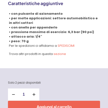
Caratteristiche aggiuntive
• con pulsante di azionamento
• per molte applicazioni: settore automobilistico e
in altri settori
• con anello per appenderlo
• pressione massima di esercizio: 6,3 bar (90 psi)
• attacco aria: 1/4″
• peso: 70 g
Per le spedizioni ci affidiamo a
SPEDISCIMI
Trova altri prodotti in questa
sezione
Solo 2 pezzi disponibili
Mini
pistola
per
soffiaggio
Aggiungi al carrello