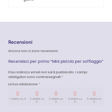
Recensioni
Ancora non ci sono recensioni.
Recensisci per primo “Mini pistola per soffiaggio”
Il tuo indirizzo email non sarà pubblicato.
I campi
obbligatori sono contrassegnati
*
La tua valutazione
*
1 stella su 5
2 stelle su
3 stelle su
4 stelle su
5 stelle su
5
5
5
5