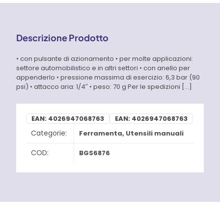
Descrizione Prodotto
• con pulsante di azionamento • per molte applicazioni:
settore automobilistico e in altri settori • con anello per
appenderlo • pressione massima di esercizio: 6,3 bar (90
psi) • attacco aria: 1/4″ • peso: 70 g Per le spedizioni
[…]
EAN:
4026947068763
EAN:
4026947068763
Categorie:
Ferramenta
,
Utensili manuali
COD:
BGS6876