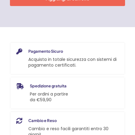
quantità
Pagamento Sicuro
Acquista in totale sicurezza con sistemi di
pagamento certificati.
Spedizione gratuita
Per ordini a partire
da €59,90
Cambio e Reso
Cambio e reso facili garantiti entro 30
giorni!