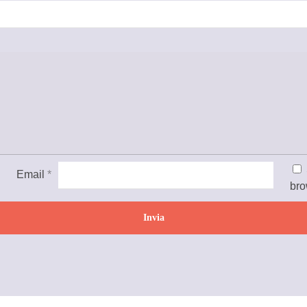
Email
*
bro