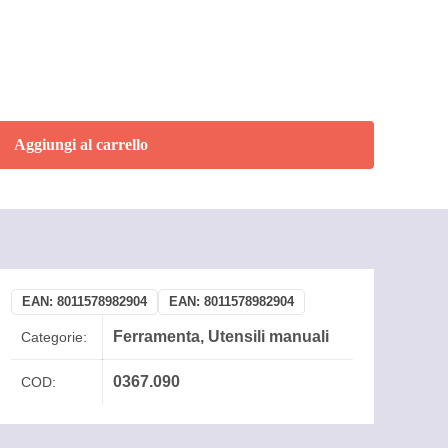
Aggiungi al carrello
EAN:
8011578982904
EAN:
8011578982904
Ferramenta
,
Utensili manuali
Categorie:
0367.090
COD: