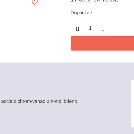
Disponibile
Serie
9
chiavi
torx
lunghe
Colorate
Mundial
quantità
cciaio chrom-vanadium-molibdeno