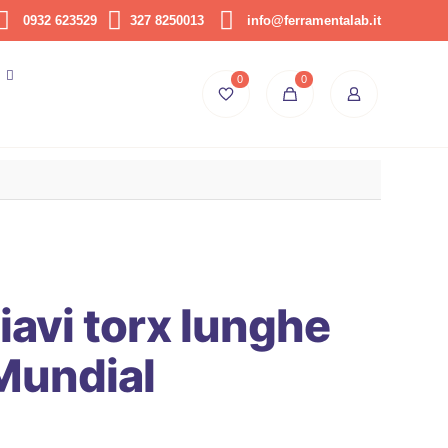
0932 623529
327 8250013
info@ferramentalab.it
0
0
iavi torx lunghe
Mundial