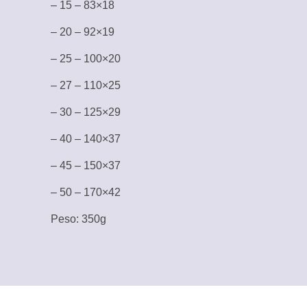
– 15 – 83×18
– 20 – 92×19
– 25 – 100×20
– 27 – 110×25
– 30 – 125×29
– 40 – 140×37
– 45 – 150×37
– 50 – 170×42
Peso: 350g