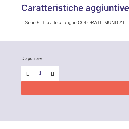
Caratteristiche aggiuntiv
Serie 9 chiavi torx lunghe COLORATE MUNDIAL
Disponibile
Serie
9
chiavi
torx
lunghe
Colorate
Mundial
quantità